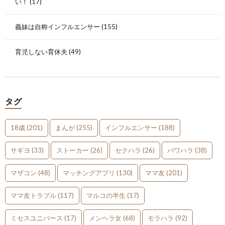
い！
(17)
義妹は自称インフルエンサー
(155)
育児しない育休夫
(49)
タグ
18歳
(201)
まんが
(255)
インフルエンサー
(188)
サギヨ
(33)
ストーカー
(26)
セクハラ
(26)
パワハラ
(38)
マザコン
(48)
マッチングアプリ
(130)
ママ友
(201)
ママ友トラブル
(117)
マルコの半生
(17)
ミセスユニバース
(17)
メンヘラ女
(68)
モラハラ
(92)