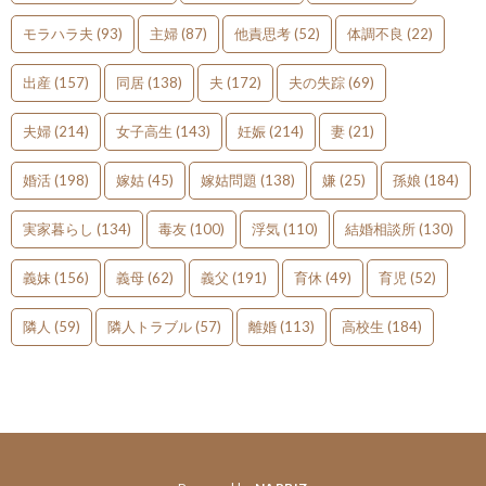
モラハラ夫
(93)
主婦
(87)
他責思考
(52)
体調不良
(22)
出産
(157)
同居
(138)
夫
(172)
夫の失踪
(69)
夫婦
(214)
女子高生
(143)
妊娠
(214)
妻
(21)
婚活
(198)
嫁姑
(45)
嫁姑問題
(138)
嫌
(25)
孫娘
(184)
実家暮らし
(134)
毒友
(100)
浮気
(110)
結婚相談所
(130)
義妹
(156)
義母
(62)
義父
(191)
育休
(49)
育児
(52)
隣人
(59)
隣人トラブル
(57)
離婚
(113)
高校生
(184)