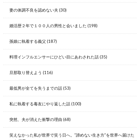
妻の体調不良を認めない夫
(30)
婚活歴２年で１００人の男性と会いました
(198)
孫娘に執着する義父
(187)
料理インフルエンサーにひどい目にあわされた話
(35)
旦那取り替えよう
(116)
最低男が全てを失うまでの話
(53)
私に執着する毒友にやり返した話
(100)
突然、夫が消えた衝撃の理由
(68)
笑えなかった私が世界で笑う日へ。”諦めない生き方”を世界へ届けた