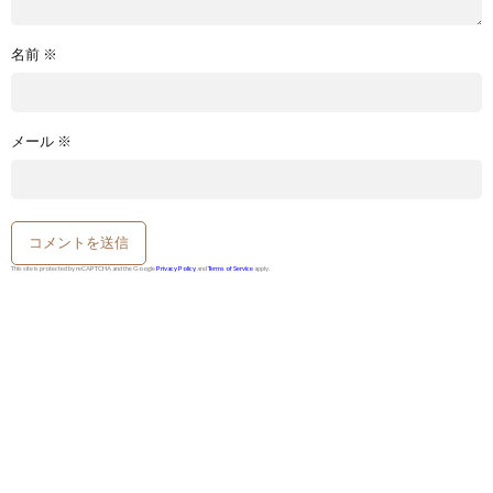
名前
※
メール
※
This site is protected by reCAPTCHA and the Google
Privacy Policy
and
Terms of Service
apply.