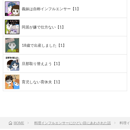
義妹は自称インフルエンサー【1】
同居が嫌で仕方ない【1】
18歳で出産しました【1】
旦那取り替えよう【1】
育児しない育休夫【1】
TOP
次のお話
料理インフルエンサーにひどい目にあわされた話
料理イ
HOME