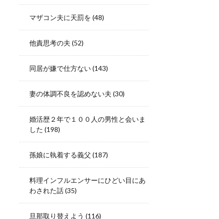
マザコン夫に天罰を
(48)
他責思考の夫
(52)
同居が嫌で仕方ない
(143)
妻の体調不良を認めない夫
(30)
婚活歴２年で１００人の男性と会いま
した
(198)
孫娘に執着する義父
(187)
料理インフルエンサーにひどい目にあ
わされた話
(35)
旦那取り替えよう
(116)