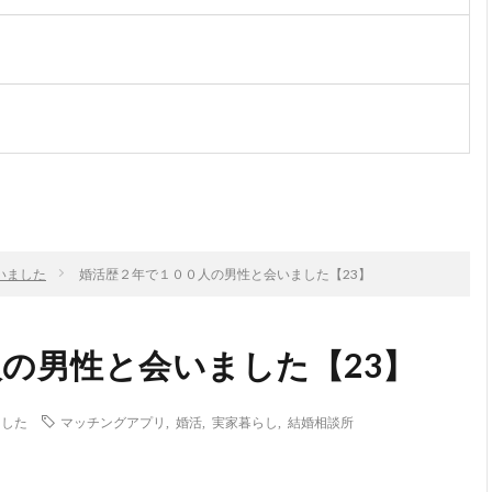
次のお話
いました
婚活歴２年で１００人の男性と会いました【23】
の男性と会いました【23】
ました
マッチングアプリ
,
婚活
,
実家暮らし
,
結婚相談所