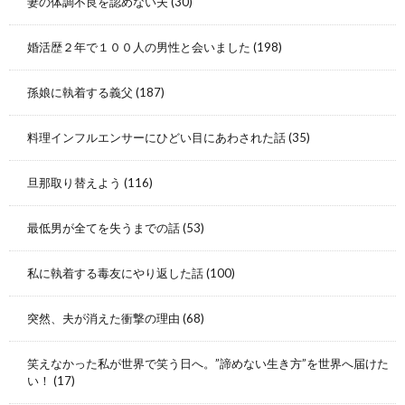
妻の体調不良を認めない夫
(30)
婚活歴２年で１００人の男性と会いました
(198)
孫娘に執着する義父
(187)
料理インフルエンサーにひどい目にあわされた話
(35)
旦那取り替えよう
(116)
最低男が全てを失うまでの話
(53)
私に執着する毒友にやり返した話
(100)
突然、夫が消えた衝撃の理由
(68)
笑えなかった私が世界で笑う日へ。”諦めない生き方”を世界へ届けた
い！
(17)