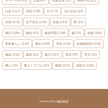
モラハラ夫
(93)
主婦
(87)
他責思考
(52)
体調不良
(22)
出産
(157)
同居
(138)
夫
(172)
夫の失踪
(69)
夫婦
(214)
女子高生
(143)
妊娠
(214)
妻
(21)
婚活
(198)
嫁姑
(45)
嫁姑問題
(138)
嫌
(25)
孫娘
(184)
実家暮らし
(134)
毒友
(100)
浮気
(110)
結婚相談所
(130)
義妹
(156)
義母
(62)
義父
(191)
育休
(49)
育児
(52)
隣人
(59)
隣人トラブル
(57)
離婚
(113)
高校生
(184)
Powered by
NAPBIZ