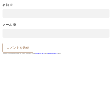
名前
※
メール
※
This site is protected by reCAPTCHA and the Google
Privacy Policy
and
Terms of Service
apply.