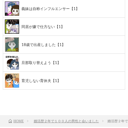
義妹は自称インフルエンサー【1】
同居が嫌で仕方ない【1】
18歳で出産しました【1】
旦那取り替えよう【1】
育児しない育休夫【1】
前のお話
TOP
次のお話
婚活歴２年で１００人の男性と会いました
婚活歴２年で
HOME