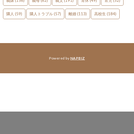
義妹
(156)
義母
(62)
義父
(191)
育休
(49)
育児
(52)
隣人
(59)
隣人トラブル
(57)
離婚
(113)
高校生
(184)
Powered by
NAPBIZ