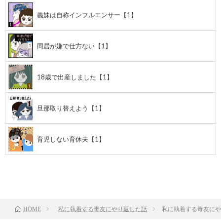
義妹は自称インフルエンサー【1】
同居が嫌で仕方ない【1】
18歳で出産しました【1】
旦那取り替えよう【1】
育児しない育休夫【1】
前のお話
TOP
次のお話
私に執着する毒友にやり返した話
私に執着する毒友にや
HOME