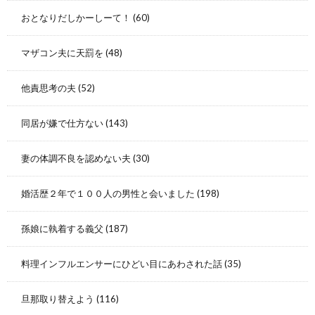
おとなりだしかーしーて！
(60)
マザコン夫に天罰を
(48)
他責思考の夫
(52)
同居が嫌で仕方ない
(143)
妻の体調不良を認めない夫
(30)
婚活歴２年で１００人の男性と会いました
(198)
孫娘に執着する義父
(187)
料理インフルエンサーにひどい目にあわされた話
(35)
旦那取り替えよう
(116)