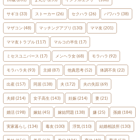
サギヨ
(33)
ストーカー
(26)
セクハラ
(26)
パワハラ
(38)
マザコン
(48)
マッチングアプリ
(130)
ママ友
(201)
ママ友トラブル
(117)
マルコの半生
(17)
ミセスユニバース
(17)
メンヘラ女
(68)
モラハラ
(92)
モラハラ夫
(93)
主婦
(87)
他責思考
(52)
体調不良
(22)
出産
(157)
同居
(138)
夫
(172)
夫の失踪
(69)
夫婦
(214)
女子高生
(143)
妊娠
(214)
妻
(21)
婚活
(198)
嫁姑
(45)
嫁姑問題
(138)
嫌
(25)
孫娘
(184)
実家暮らし
(134)
毒友
(100)
浮気
(110)
結婚相談所
(130)