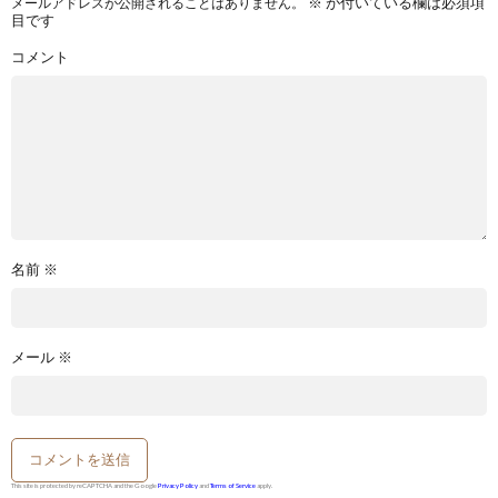
※
が付いている欄は必須項
メールアドレスが公開されることはありません。
目です
コメント
名前
※
メール
※
This site is protected by reCAPTCHA and the Google
Privacy Policy
and
Terms of Service
apply.