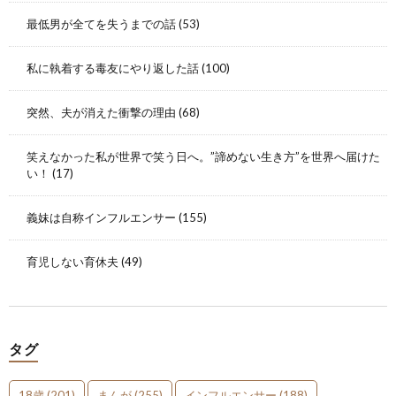
最低男が全てを失うまでの話
(53)
私に執着する毒友にやり返した話
(100)
突然、夫が消えた衝撃の理由
(68)
笑えなかった私が世界で笑う日へ。”諦めない生き方”を世界へ届けた
い！
(17)
義妹は自称インフルエンサー
(155)
育児しない育休夫
(49)
タグ
18歳
(201)
まんが
(255)
インフルエンサー
(188)