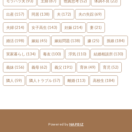
モラハラ夫
(93)
主婦
(87)
他責思考
(52)
体調不良
(22)
出産
(157)
同居
(138)
夫
(172)
夫の失踪
(69)
夫婦
(214)
女子高生
(143)
妊娠
(214)
妻
(21)
婚活
(198)
嫁姑
(45)
嫁姑問題
(138)
嫌
(25)
孫娘
(184)
実家暮らし
(134)
毒友
(100)
浮気
(110)
結婚相談所
(130)
義妹
(156)
義母
(62)
義父
(191)
育休
(49)
育児
(52)
隣人
(59)
隣人トラブル
(57)
離婚
(113)
高校生
(184)
Powered by
NAPBIZ