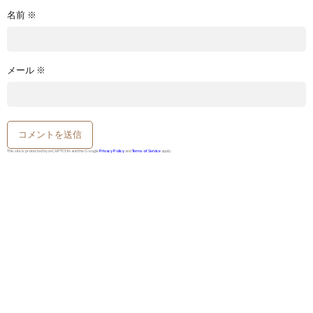
名前
※
メール
※
This site is protected by reCAPTCHA and the Google
Privacy Policy
and
Terms of Service
apply.