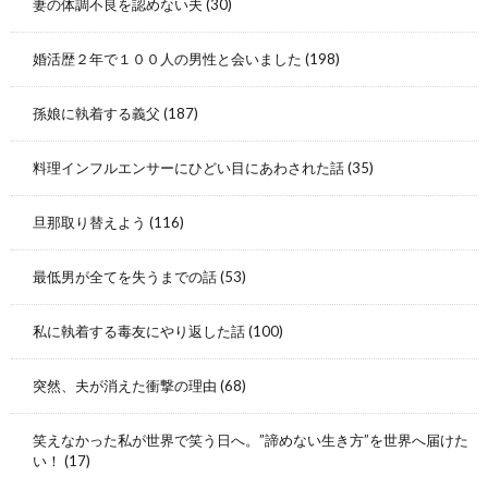
妻の体調不良を認めない夫
(30)
婚活歴２年で１００人の男性と会いました
(198)
孫娘に執着する義父
(187)
料理インフルエンサーにひどい目にあわされた話
(35)
旦那取り替えよう
(116)
最低男が全てを失うまでの話
(53)
私に執着する毒友にやり返した話
(100)
突然、夫が消えた衝撃の理由
(68)
笑えなかった私が世界で笑う日へ。”諦めない生き方”を世界へ届けた
い！
(17)