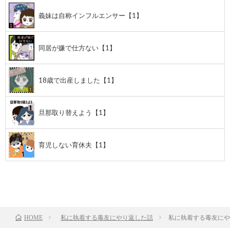
義妹は自称インフルエンサー【1】
同居が嫌で仕方ない【1】
18歳で出産しました【1】
旦那取り替えよう【1】
育児しない育休夫【1】
前のお話
TOP
次のお話
私に執着する毒友にやり返した話
私に執着する毒友にや
HOME