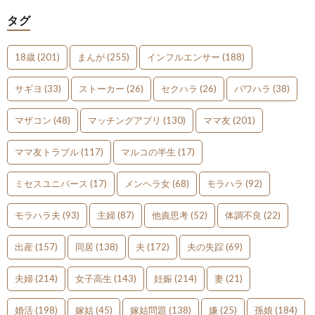
タグ
18歳
(201)
まんが
(255)
インフルエンサー
(188)
サギヨ
(33)
ストーカー
(26)
セクハラ
(26)
パワハラ
(38)
マザコン
(48)
マッチングアプリ
(130)
ママ友
(201)
ママ友トラブル
(117)
マルコの半生
(17)
ミセスユニバース
(17)
メンヘラ女
(68)
モラハラ
(92)
モラハラ夫
(93)
主婦
(87)
他責思考
(52)
体調不良
(22)
出産
(157)
同居
(138)
夫
(172)
夫の失踪
(69)
夫婦
(214)
女子高生
(143)
妊娠
(214)
妻
(21)
婚活
(198)
嫁姑
(45)
嫁姑問題
(138)
嫌
(25)
孫娘
(184)