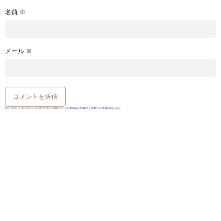
名前
※
メール
※
This site is protected by reCAPTCHA and the Google
Privacy Policy
and
Terms of Service
apply.