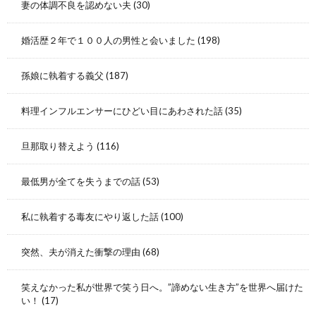
妻の体調不良を認めない夫
(30)
婚活歴２年で１００人の男性と会いました
(198)
孫娘に執着する義父
(187)
料理インフルエンサーにひどい目にあわされた話
(35)
旦那取り替えよう
(116)
最低男が全てを失うまでの話
(53)
私に執着する毒友にやり返した話
(100)
突然、夫が消えた衝撃の理由
(68)
笑えなかった私が世界で笑う日へ。”諦めない生き方”を世界へ届けた
い！
(17)