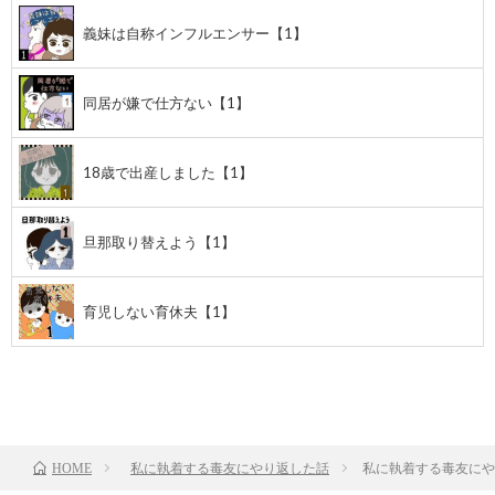
義妹は自称インフルエンサー【1】
同居が嫌で仕方ない【1】
18歳で出産しました【1】
旦那取り替えよう【1】
育児しない育休夫【1】
前のお話
TOP
次のお話
私に執着する毒友にやり返した話
私に執着する毒友にや
HOME