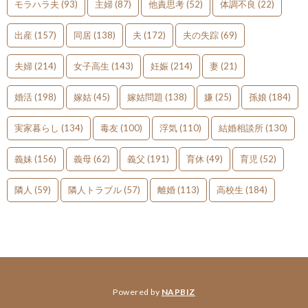
モラハラ夫
(93)
主婦
(87)
他責思考
(52)
体調不良
(22)
出産
(157)
同居
(138)
夫
(172)
夫の失踪
(69)
夫婦
(214)
女子高生
(143)
妊娠
(214)
妻
(21)
婚活
(198)
嫁姑
(45)
嫁姑問題
(138)
嫌
(25)
孫娘
(184)
実家暮らし
(134)
毒友
(100)
浮気
(110)
結婚相談所
(130)
義妹
(156)
義母
(62)
義父
(191)
育休
(49)
育児
(52)
隣人
(59)
隣人トラブル
(57)
離婚
(113)
高校生
(184)
Powered by
NAPBIZ