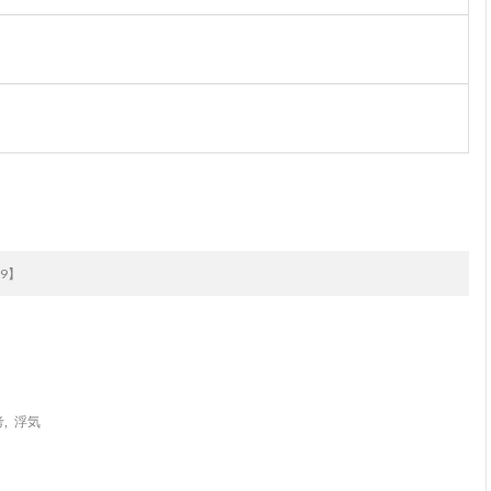
次のお話
9】
考
,
浮気