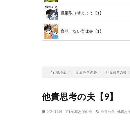
旦那取り替えよう【1】
育児しない育休夫【1】
前のお話
TOP
他責思考の夫
他責思考の夫【
HOME
他責思考の夫【9】
2024.11.01
他責思考の夫
モラハラ
,
他責思