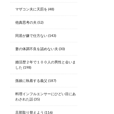
マザコン夫に天罰を
(48)
他責思考の夫
(52)
同居が嫌で仕方ない
(143)
妻の体調不良を認めない夫
(30)
婚活歴２年で１００人の男性と会いま
した
(198)
孫娘に執着する義父
(187)
料理インフルエンサーにひどい目にあ
わされた話
(35)
旦那取り替えよう
(116)