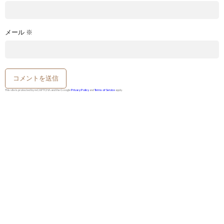
メール
※
This site is protected by reCAPTCHA and the Google
Privacy Policy
and
Terms of Service
apply.