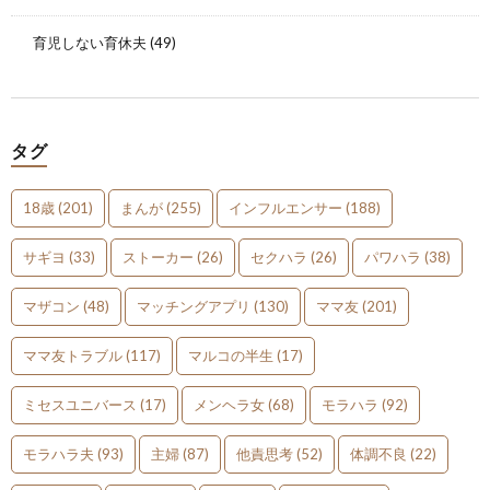
育児しない育休夫
(49)
タグ
18歳
(201)
まんが
(255)
インフルエンサー
(188)
サギヨ
(33)
ストーカー
(26)
セクハラ
(26)
パワハラ
(38)
マザコン
(48)
マッチングアプリ
(130)
ママ友
(201)
ママ友トラブル
(117)
マルコの半生
(17)
ミセスユニバース
(17)
メンヘラ女
(68)
モラハラ
(92)
モラハラ夫
(93)
主婦
(87)
他責思考
(52)
体調不良
(22)