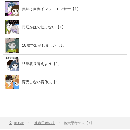
義妹は自称インフルエンサー【1】
同居が嫌で仕方ない【1】
18歳で出産しました【1】
旦那取り替えよう【1】
育児しない育休夫【1】
前のお話
TOP
次のお話
他責思考の夫
他責思考の夫【5】
HOME