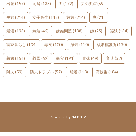
出産
(157)
同居
(138)
夫
(172)
夫の失踪
(69)
夫婦
(214)
女子高生
(143)
妊娠
(214)
妻
(21)
婚活
(198)
嫁姑
(45)
嫁姑問題
(138)
嫌
(25)
孫娘
(184)
実家暮らし
(134)
毒友
(100)
浮気
(110)
結婚相談所
(130)
義妹
(156)
義母
(62)
義父
(191)
育休
(49)
育児
(52)
隣人
(59)
隣人トラブル
(57)
離婚
(113)
高校生
(184)
Powered by
NAPBIZ