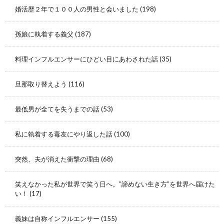
婚活歴２年で１００人の男性と会いました
(198)
孫娘に執着する義父
(187)
料理インフルエンサーにひどい目にあわされた話
(35)
旦那取り替えよう
(116)
最低男が全てを失うまでの話
(53)
私に執着する毒友にやり返した話
(100)
突然、夫が消えた衝撃の理由
(68)
笑えなかった私が世界で笑う日へ。”諦めない生き方”を世界へ届けた
い！
(17)
義妹は自称インフルエンサー
(155)