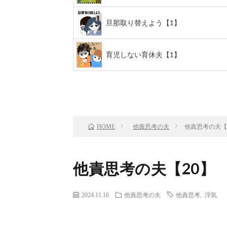
旦那取り替えよう【1】
育児しない育休夫【1】
前のお話
TOP
他責思考の夫
他責思考の夫【
HOME
他責思考の夫【20】
2024.11.16
他責思考の夫
他責思考
,
浮気