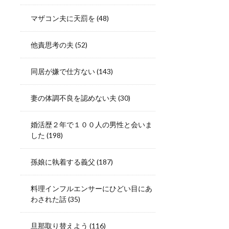
マザコン夫に天罰を
(48)
他責思考の夫
(52)
同居が嫌で仕方ない
(143)
妻の体調不良を認めない夫
(30)
婚活歴２年で１００人の男性と会いま
した
(198)
孫娘に執着する義父
(187)
料理インフルエンサーにひどい目にあ
わされた話
(35)
旦那取り替えよう
(116)