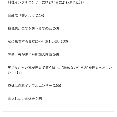
料理インフルエンサーにひどい目にあわされた話
(35)
旦那取り替えよう
(116)
最低男が全てを失うまでの話
(53)
私に執着する毒友にやり返した話
(100)
突然、夫が消えた衝撃の理由
(68)
笑えなかった私が世界で笑う日へ。”諦めない生き方”を世界へ届けた
い！
(17)
義妹は自称インフルエンサー
(155)
育児しない育休夫
(49)