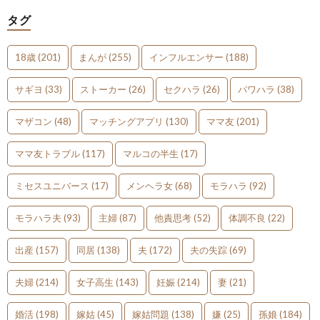
タグ
18歳
(201)
まんが
(255)
インフルエンサー
(188)
サギヨ
(33)
ストーカー
(26)
セクハラ
(26)
パワハラ
(38)
マザコン
(48)
マッチングアプリ
(130)
ママ友
(201)
ママ友トラブル
(117)
マルコの半生
(17)
ミセスユニバース
(17)
メンヘラ女
(68)
モラハラ
(92)
モラハラ夫
(93)
主婦
(87)
他責思考
(52)
体調不良
(22)
出産
(157)
同居
(138)
夫
(172)
夫の失踪
(69)
夫婦
(214)
女子高生
(143)
妊娠
(214)
妻
(21)
婚活
(198)
嫁姑
(45)
嫁姑問題
(138)
嫌
(25)
孫娘
(184)