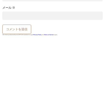
メール
※
This site is protected by reCAPTCHA and the Google
Privacy Policy
and
Terms of Service
apply.