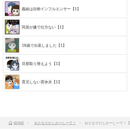
義妹は自称インフルエンサー【1】
同居が嫌で仕方ない【1】
18歳で出産しました【1】
旦那取り替えよう【1】
育児しない育休夫【1】
前のお話
TOP
次のお話
おとなりだしかーしーて！
おとなりだしかーしーて！【
HOME