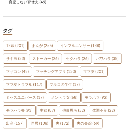
育児しない育休夫
(49)
タグ
18歳
(201)
まんが
(255)
インフルエンサー
(188)
サギヨ
(33)
ストーカー
(26)
セクハラ
(26)
パワハラ
(38)
マザコン
(48)
マッチングアプリ
(130)
ママ友
(201)
ママ友トラブル
(117)
マルコの半生
(17)
ミセスユニバース
(17)
メンヘラ女
(68)
モラハラ
(92)
モラハラ夫
(93)
主婦
(87)
他責思考
(52)
体調不良
(22)
出産
(157)
同居
(138)
夫
(172)
夫の失踪
(69)