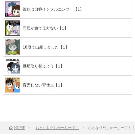
義妹は自称インフルエンサー【1】
同居が嫌で仕方ない【1】
18歳で出産しました【1】
旦那取り替えよう【1】
育児しない育休夫【1】
前のお話
TOP
次のお話
おとなりだしかーしーて！
おとなりだしかーしーて！【
HOME