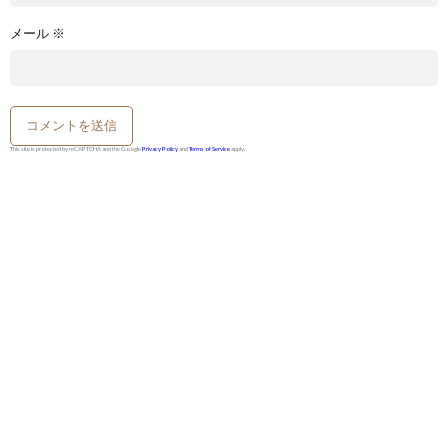
メール
※
This site is protected by reCAPTCHA and the Google
Privacy Policy
and
Terms of Service
apply.