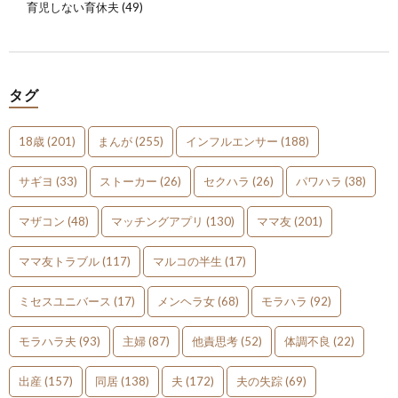
育児しない育休夫
(49)
タグ
18歳
(201)
まんが
(255)
インフルエンサー
(188)
サギヨ
(33)
ストーカー
(26)
セクハラ
(26)
パワハラ
(38)
マザコン
(48)
マッチングアプリ
(130)
ママ友
(201)
ママ友トラブル
(117)
マルコの半生
(17)
ミセスユニバース
(17)
メンヘラ女
(68)
モラハラ
(92)
モラハラ夫
(93)
主婦
(87)
他責思考
(52)
体調不良
(22)
出産
(157)
同居
(138)
夫
(172)
夫の失踪
(69)