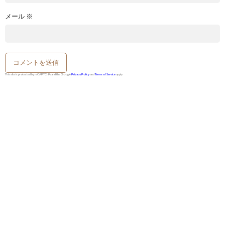
メール
※
This site is protected by reCAPTCHA and the Google
Privacy Policy
and
Terms of Service
apply.