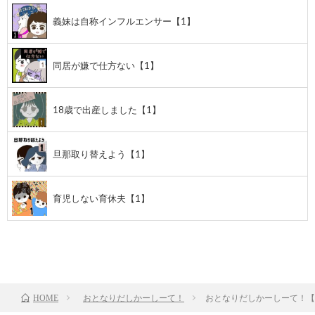
義妹は自称インフルエンサー【1】
同居が嫌で仕方ない【1】
18歳で出産しました【1】
旦那取り替えよう【1】
育児しない育休夫【1】
前のお話
TOP
次のお話
おとなりだしかーしーて！
おとなりだしかーしーて！【
HOME