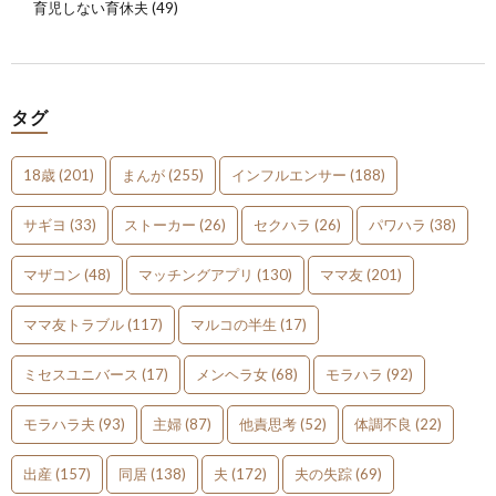
育児しない育休夫
(49)
タグ
18歳
(201)
まんが
(255)
インフルエンサー
(188)
サギヨ
(33)
ストーカー
(26)
セクハラ
(26)
パワハラ
(38)
マザコン
(48)
マッチングアプリ
(130)
ママ友
(201)
ママ友トラブル
(117)
マルコの半生
(17)
ミセスユニバース
(17)
メンヘラ女
(68)
モラハラ
(92)
モラハラ夫
(93)
主婦
(87)
他責思考
(52)
体調不良
(22)
出産
(157)
同居
(138)
夫
(172)
夫の失踪
(69)