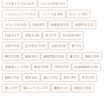
ママ友トラブル
(117)
マルコの半生
(17)
ミセスユニバース
(17)
メンヘラ女
(68)
モラハラ
(92)
モラハラ夫
(93)
主婦
(87)
他責思考
(52)
体調不良
(22)
出産
(157)
同居
(138)
夫
(172)
夫の失踪
(69)
夫婦
(214)
女子高生
(143)
妊娠
(214)
妻
(21)
婚活
(198)
嫁姑
(45)
嫁姑問題
(138)
嫌
(25)
孫娘
(184)
実家暮らし
(134)
毒友
(100)
浮気
(110)
結婚相談所
(130)
義妹
(156)
義母
(62)
義父
(191)
育休
(49)
育児
(52)
隣人
(59)
隣人トラブル
(57)
離婚
(113)
高校生
(184)