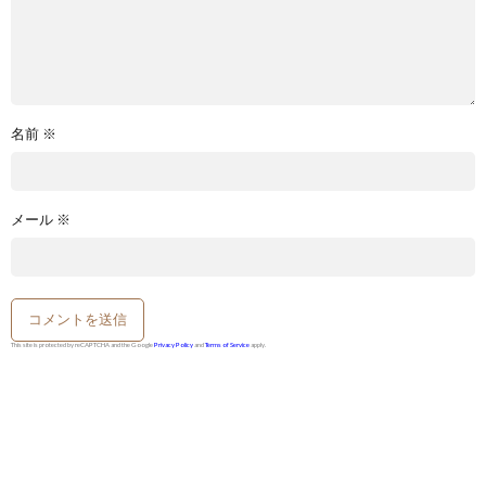
名前
※
メール
※
This site is protected by reCAPTCHA and the Google
Privacy Policy
and
Terms of Service
apply.