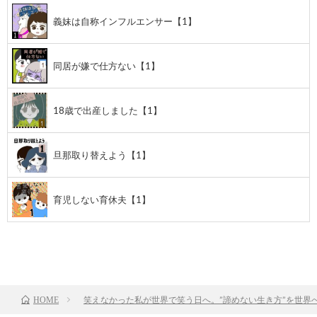
義妹は自称インフルエンサー【1】
同居が嫌で仕方ない【1】
18歳で出産しました【1】
旦那取り替えよう【1】
育児しない育休夫【1】
前のお話
TOP
次のお話
笑えなかった私が世界で笑う日へ。”諦めない生き方”を世界
HOME