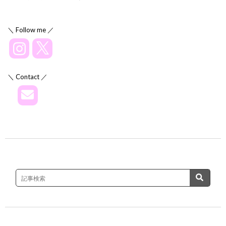
＼ Follow me ／
＼ Contact ／