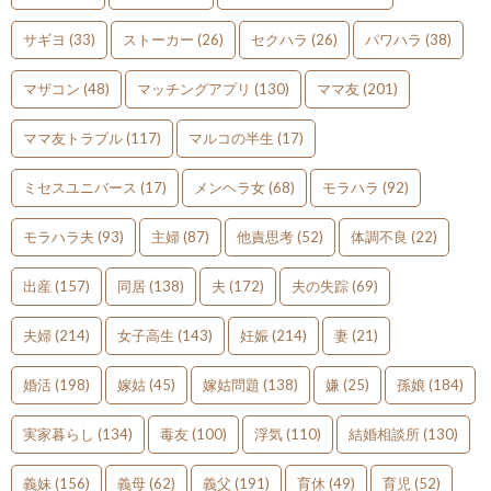
サギヨ
(33)
ストーカー
(26)
セクハラ
(26)
パワハラ
(38)
マザコン
(48)
マッチングアプリ
(130)
ママ友
(201)
ママ友トラブル
(117)
マルコの半生
(17)
ミセスユニバース
(17)
メンヘラ女
(68)
モラハラ
(92)
モラハラ夫
(93)
主婦
(87)
他責思考
(52)
体調不良
(22)
出産
(157)
同居
(138)
夫
(172)
夫の失踪
(69)
夫婦
(214)
女子高生
(143)
妊娠
(214)
妻
(21)
婚活
(198)
嫁姑
(45)
嫁姑問題
(138)
嫌
(25)
孫娘
(184)
実家暮らし
(134)
毒友
(100)
浮気
(110)
結婚相談所
(130)
義妹
(156)
義母
(62)
義父
(191)
育休
(49)
育児
(52)