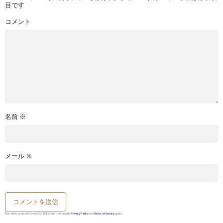
目です
コメント
名前
※
メール
※
This site is protected by reCAPTCHA and the Google
Privacy Policy
and
Terms of Service
apply.