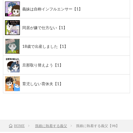
義妹は自称インフルエンサー【1】
同居が嫌で仕方ない【1】
18歳で出産しました【1】
旦那取り替えよう【1】
育児しない育休夫【1】
前のお話
TOP
次のお話
孫娘に執着する義父
孫娘に執着する義父【98】
HOME