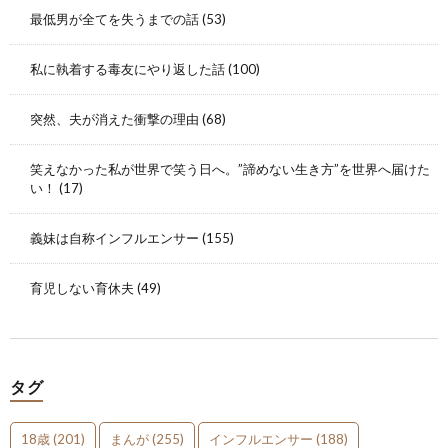
最低男が全てを失うまでの話
(53)
私に執着する毒友にやり返した話
(100)
突然、夫が消えた衝撃の理由
(68)
笑えなかった私が世界で笑う日へ。”諦めない生き方”を世界へ届けた
い！
(17)
義妹は自称インフルエンサー
(155)
育児しない育休夫
(49)
タグ
18歳
(201)
まんが
(255)
インフルエンサー
(188)