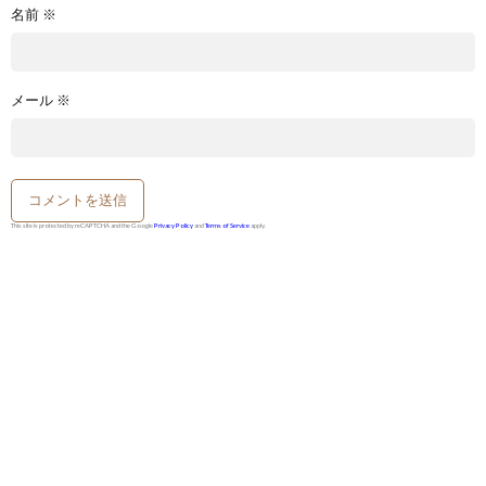
名前
※
メール
※
This site is protected by reCAPTCHA and the Google
Privacy Policy
and
Terms of Service
apply.