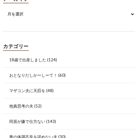
カテゴリー
18歳で出産しました
(124)
おとなりだしかーしーて！
(60)
マザコン夫に天罰を
(48)
他責思考の夫
(52)
同居が嫌で仕方ない
(143)
妻の体調不良を認めない夫
(30)