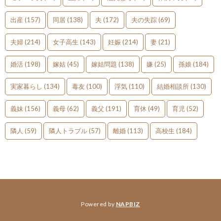
出産
(157)
同居
(138)
夫
(172)
夫の失踪
(69)
夫婦
(214)
女子高生
(143)
妊娠
(214)
妻
(21)
婚活
(198)
嫁姑
(45)
嫁姑問題
(138)
嫌
(25)
孫娘
(184)
実家暮らし
(134)
毒友
(100)
浮気
(110)
結婚相談所
(130)
義妹
(156)
義母
(62)
義父
(191)
育休
(49)
育児
(52)
隣人
(59)
隣人トラブル
(57)
離婚
(113)
高校生
(184)
Powered by
NAPBIZ