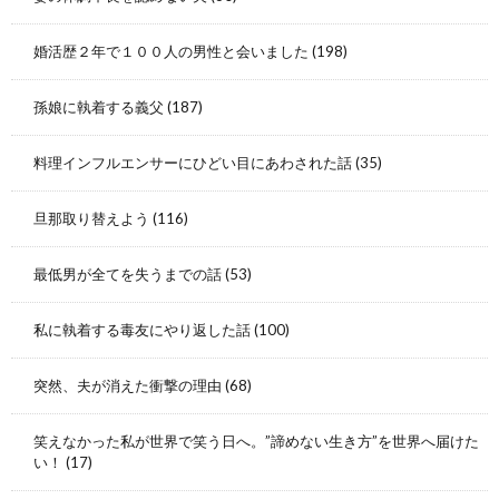
婚活歴２年で１００人の男性と会いました
(198)
孫娘に執着する義父
(187)
料理インフルエンサーにひどい目にあわされた話
(35)
旦那取り替えよう
(116)
最低男が全てを失うまでの話
(53)
私に執着する毒友にやり返した話
(100)
突然、夫が消えた衝撃の理由
(68)
笑えなかった私が世界で笑う日へ。”諦めない生き方”を世界へ届けた
い！
(17)