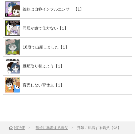
義妹は自称インフルエンサー【1】
同居が嫌で仕方ない【1】
18歳で出産しました【1】
旦那取り替えよう【1】
育児しない育休夫【1】
前のお話
TOP
次のお話
孫娘に執着する義父
孫娘に執着する義父【93】
HOME