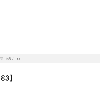
次のお話
着する義父【83】
83】