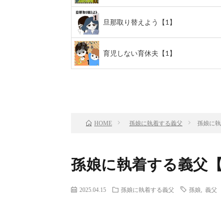
旦那取り替えよう【1】
育児しない育休夫【1】
前のお話
TOP
孫娘に執着する義父
孫娘に執
HOME
孫娘に執着する義父【
2025.04.15
孫娘に執着する義父
孫娘
,
義父