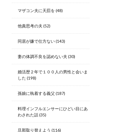
マザコン夫に天罰を
(48)
他責思考の夫
(52)
同居が嫌で仕方ない
(143)
妻の体調不良を認めない夫
(30)
婚活歴２年で１００人の男性と会いま
した
(198)
孫娘に執着する義父
(187)
料理インフルエンサーにひどい目にあ
わされた話
(35)
旦那取り替えよう
(116)