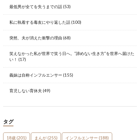
最低男が全てを失うまでの話
(53)
私に執着する毒友にやり返した話
(100)
突然、夫が消えた衝撃の理由
(68)
笑えなかった私が世界で笑う日へ。”諦めない生き方”を世界へ届けた
い！
(17)
義妹は自称インフルエンサー
(155)
育児しない育休夫
(49)
タグ
18歳
(201)
まんが
(255)
インフルエンサー
(188)