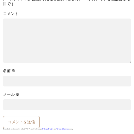
目です
コメント
名前
※
メール
※
This site is protected by reCAPTCHA and the Google
Privacy Policy
and
Terms of Service
apply.