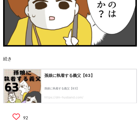
続き
92