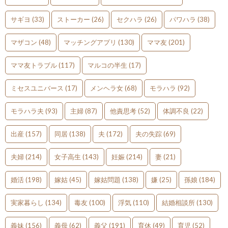
サギヨ
(33)
ストーカー
(26)
セクハラ
(26)
パワハラ
(38)
マザコン
(48)
マッチングアプリ
(130)
ママ友
(201)
ママ友トラブル
(117)
マルコの半生
(17)
ミセスユニバース
(17)
メンヘラ女
(68)
モラハラ
(92)
モラハラ夫
(93)
主婦
(87)
他責思考
(52)
体調不良
(22)
出産
(157)
同居
(138)
夫
(172)
夫の失踪
(69)
夫婦
(214)
女子高生
(143)
妊娠
(214)
妻
(21)
婚活
(198)
嫁姑
(45)
嫁姑問題
(138)
嫌
(25)
孫娘
(184)
実家暮らし
(134)
毒友
(100)
浮気
(110)
結婚相談所
(130)
義妹
(156)
義母
(62)
義父
(191)
育休
(49)
育児
(52)