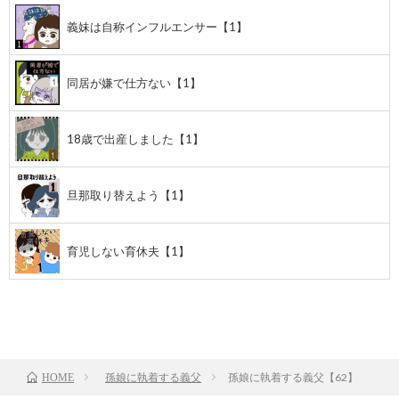
義妹は自称インフルエンサー【1】
同居が嫌で仕方ない【1】
18歳で出産しました【1】
旦那取り替えよう【1】
育児しない育休夫【1】
前のお話
TOP
次のお話
孫娘に執着する義父
孫娘に執着する義父【62】
HOME