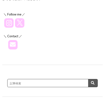
＼ Follow me ／
＼ Contact ／