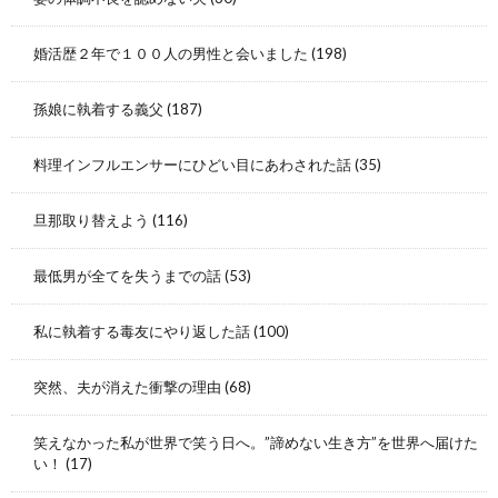
婚活歴２年で１００人の男性と会いました
(198)
孫娘に執着する義父
(187)
料理インフルエンサーにひどい目にあわされた話
(35)
旦那取り替えよう
(116)
最低男が全てを失うまでの話
(53)
私に執着する毒友にやり返した話
(100)
突然、夫が消えた衝撃の理由
(68)
笑えなかった私が世界で笑う日へ。”諦めない生き方”を世界へ届けた
い！
(17)