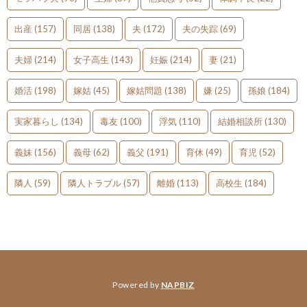
出産
(157)
同居
(138)
夫
(172)
夫の失踪
(69)
夫婦
(214)
女子高生
(143)
妊娠
(214)
妻
(21)
婚活
(198)
嫁姑
(45)
嫁姑問題
(138)
嫌
(25)
孫娘
(184)
実家暮らし
(134)
毒友
(100)
浮気
(110)
結婚相談所
(130)
義妹
(156)
義母
(62)
義父
(191)
育休
(49)
育児
(52)
隣人
(59)
隣人トラブル
(57)
離婚
(113)
高校生
(184)
Powered by
NAPBIZ