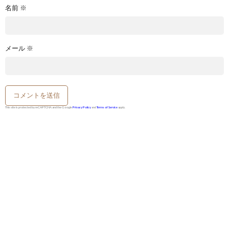
名前
※
メール
※
This site is protected by reCAPTCHA and the Google
Privacy Policy
and
Terms of Service
apply.