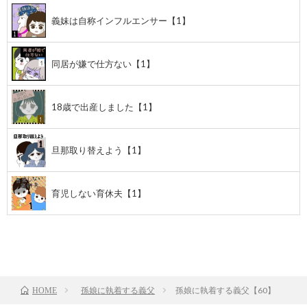
義妹は自称インフルエンサー【1】
同居が嫌で仕方ない【1】
18歳で出産しました【1】
旦那取り替えよう【1】
育児しない育休夫【1】
前のお話
TOP
次のお話
孫娘に執着する義父
孫娘に執着する義父【60】
HOME