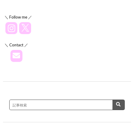
＼ Follow me ／
＼ Contact ／