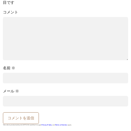
目です
コメント
名前
※
メール
※
This site is protected by reCAPTCHA and the Google
Privacy Policy
and
Terms of Service
apply.