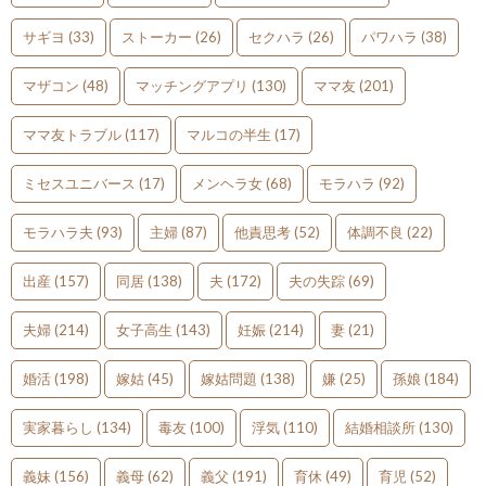
サギヨ
(33)
ストーカー
(26)
セクハラ
(26)
パワハラ
(38)
マザコン
(48)
マッチングアプリ
(130)
ママ友
(201)
ママ友トラブル
(117)
マルコの半生
(17)
ミセスユニバース
(17)
メンヘラ女
(68)
モラハラ
(92)
モラハラ夫
(93)
主婦
(87)
他責思考
(52)
体調不良
(22)
出産
(157)
同居
(138)
夫
(172)
夫の失踪
(69)
夫婦
(214)
女子高生
(143)
妊娠
(214)
妻
(21)
婚活
(198)
嫁姑
(45)
嫁姑問題
(138)
嫌
(25)
孫娘
(184)
実家暮らし
(134)
毒友
(100)
浮気
(110)
結婚相談所
(130)
義妹
(156)
義母
(62)
義父
(191)
育休
(49)
育児
(52)