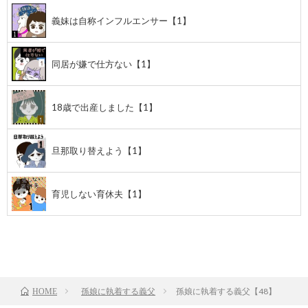
義妹は自称インフルエンサー【1】
同居が嫌で仕方ない【1】
18歳で出産しました【1】
旦那取り替えよう【1】
育児しない育休夫【1】
前のお話
TOP
次のお話
孫娘に執着する義父
孫娘に執着する義父【48】
HOME