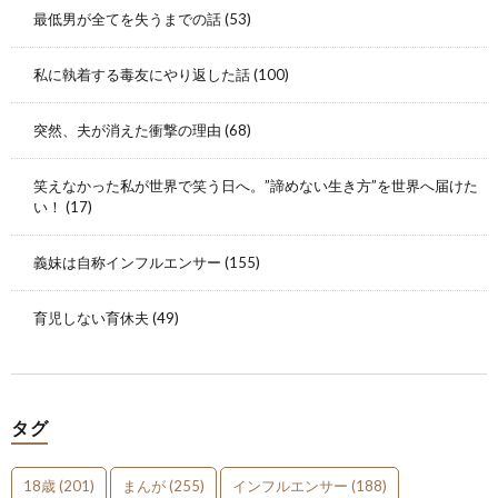
最低男が全てを失うまでの話
(53)
私に執着する毒友にやり返した話
(100)
突然、夫が消えた衝撃の理由
(68)
笑えなかった私が世界で笑う日へ。”諦めない生き方”を世界へ届けた
い！
(17)
義妹は自称インフルエンサー
(155)
育児しない育休夫
(49)
タグ
18歳
(201)
まんが
(255)
インフルエンサー
(188)