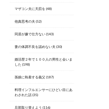
マザコン夫に天罰を
(48)
他責思考の夫
(52)
同居が嫌で仕方ない
(143)
妻の体調不良を認めない夫
(30)
婚活歴２年で１００人の男性と会いま
した
(198)
孫娘に執着する義父
(187)
料理インフルエンサーにひどい目にあ
わされた話
(35)
旦那取り替えよう
(116)