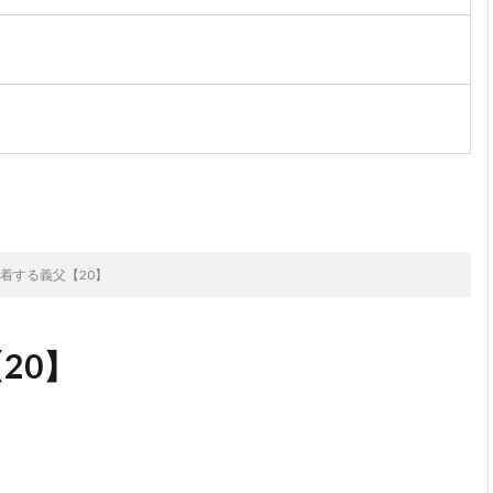
次のお話
着する義父【20】
20】