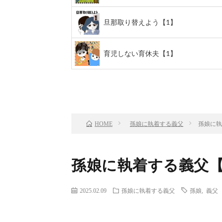
旦那取り替えよう【1】
育児しない育休夫【1】
前のお話
TOP
孫娘に執着する義父
孫娘に執
HOME
孫娘に執着する義父【
2025.02.09
孫娘に執着する義父
孫娘
,
義父