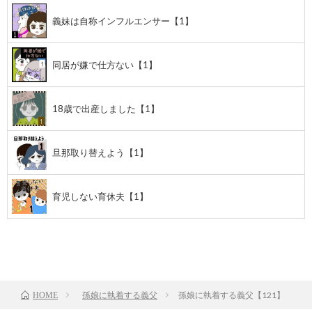
義妹は自称インフルエンサー【1】
同居が嫌で仕方ない【1】
18歳で出産しました【1】
旦那取り替えよう【1】
育児しない育休夫【1】
前のお話
TOP
次のお話
孫娘に執着する義父
孫娘に執着する義父【121】
HOME