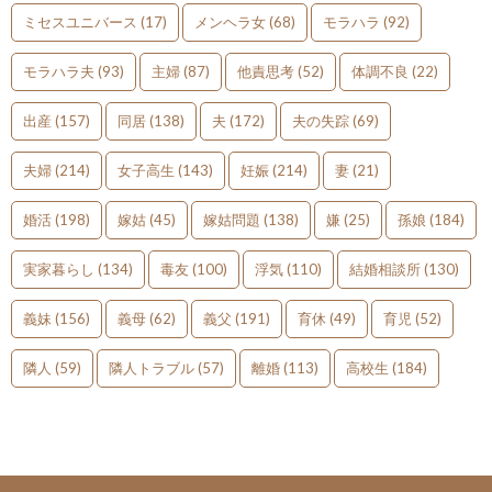
ミセスユニバース
(17)
メンヘラ女
(68)
モラハラ
(92)
モラハラ夫
(93)
主婦
(87)
他責思考
(52)
体調不良
(22)
出産
(157)
同居
(138)
夫
(172)
夫の失踪
(69)
夫婦
(214)
女子高生
(143)
妊娠
(214)
妻
(21)
婚活
(198)
嫁姑
(45)
嫁姑問題
(138)
嫌
(25)
孫娘
(184)
実家暮らし
(134)
毒友
(100)
浮気
(110)
結婚相談所
(130)
義妹
(156)
義母
(62)
義父
(191)
育休
(49)
育児
(52)
隣人
(59)
隣人トラブル
(57)
離婚
(113)
高校生
(184)