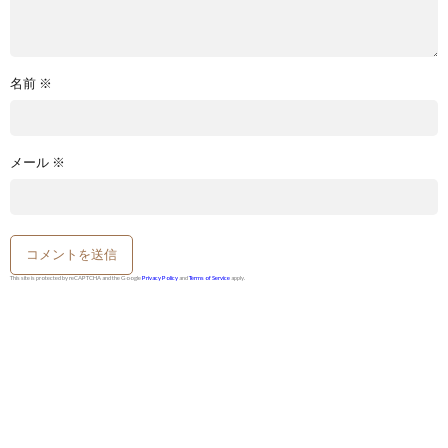
名前
※
メール
※
This site is protected by reCAPTCHA and the Google
Privacy Policy
and
Terms of Service
apply.