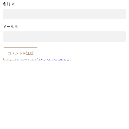
名前
※
メール
※
This site is protected by reCAPTCHA and the Google
Privacy Policy
and
Terms of Service
apply.