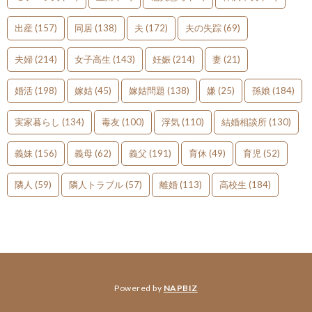
出産
(157)
同居
(138)
夫
(172)
夫の失踪
(69)
夫婦
(214)
女子高生
(143)
妊娠
(214)
妻
(21)
婚活
(198)
嫁姑
(45)
嫁姑問題
(138)
嫌
(25)
孫娘
(184)
実家暮らし
(134)
毒友
(100)
浮気
(110)
結婚相談所
(130)
義妹
(156)
義母
(62)
義父
(191)
育休
(49)
育児
(52)
隣人
(59)
隣人トラブル
(57)
離婚
(113)
高校生
(184)
Powered by
NAPBIZ