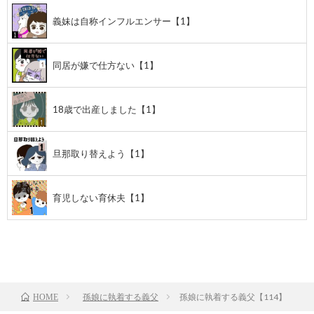
義妹は自称インフルエンサー【1】
同居が嫌で仕方ない【1】
18歳で出産しました【1】
旦那取り替えよう【1】
育児しない育休夫【1】
前のお話
TOP
次のお話
孫娘に執着する義父
孫娘に執着する義父【114】
HOME