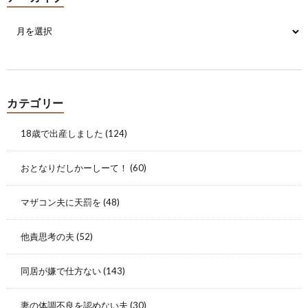
カテゴリー
18歳で出産しました
(124)
おとなりだしかーしーて！
(60)
マザコン夫に天罰を
(48)
他責思考の夫
(52)
同居が嫌で仕方ない
(143)
妻の体調不良を認めない夫
(30)