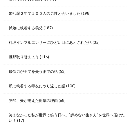
婚活歴２年で１００人の男性と会いました
(198)
孫娘に執着する義父
(187)
料理インフルエンサーにひどい目にあわされた話
(35)
旦那取り替えよう
(116)
最低男が全てを失うまでの話
(53)
私に執着する毒友にやり返した話
(100)
突然、夫が消えた衝撃の理由
(68)
笑えなかった私が世界で笑う日へ。”諦めない生き方”を世界へ届けた
い！
(17)