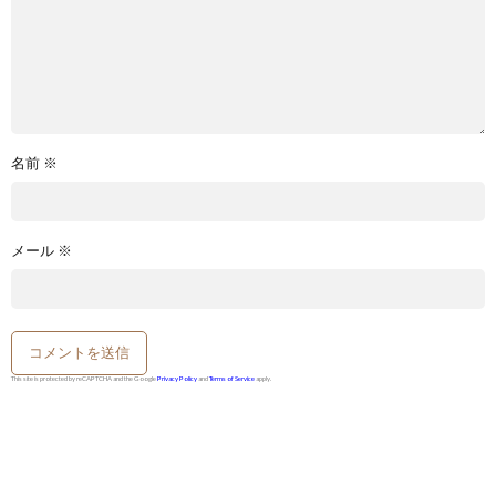
名前
※
メール
※
This site is protected by reCAPTCHA and the Google
Privacy Policy
and
Terms of Service
apply.