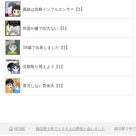
義妹は自称インフルエンサー【1】
同居が嫌で仕方ない【1】
18歳で出産しました【1】
旦那取り替えよう【1】
育児しない育休夫【1】
前のお話
TOP
次のお話
婚活歴２年で１００人の男性と会いました
婚活歴２年で
HOME