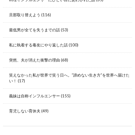
旦那取り替えよう
(116)
最低男が全てを失うまでの話
(53)
私に執着する毒友にやり返した話
(100)
突然、夫が消えた衝撃の理由
(68)
笑えなかった私が世界で笑う日へ。”諦めない生き方”を世界へ届けた
い！
(17)
義妹は自称インフルエンサー
(155)
育児しない育休夫
(49)