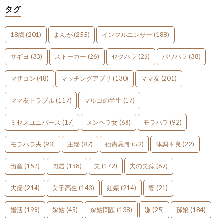
タグ
18歳
(201)
まんが
(255)
インフルエンサー
(188)
サギヨ
(33)
ストーカー
(26)
セクハラ
(26)
パワハラ
(38)
マザコン
(48)
マッチングアプリ
(130)
ママ友
(201)
ママ友トラブル
(117)
マルコの半生
(17)
ミセスユニバース
(17)
メンヘラ女
(68)
モラハラ
(92)
モラハラ夫
(93)
主婦
(87)
他責思考
(52)
体調不良
(22)
出産
(157)
同居
(138)
夫
(172)
夫の失踪
(69)
夫婦
(214)
女子高生
(143)
妊娠
(214)
妻
(21)
婚活
(198)
嫁姑
(45)
嫁姑問題
(138)
嫌
(25)
孫娘
(184)