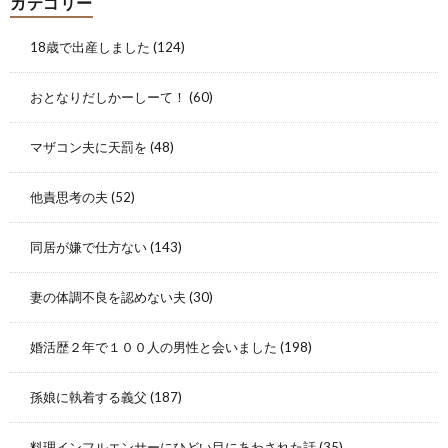
カテゴリー
18歳で出産しました
(124)
おとなりだしかーしーて！
(60)
マザコン夫に天罰を
(48)
他責思考の夫
(52)
同居が嫌で仕方ない
(143)
妻の体調不良を認めない夫
(30)
婚活歴２年で１００人の男性と会いました
(198)
孫娘に執着する義父
(187)
料理インフルエンサーにひどい目にあわされた話
(35)