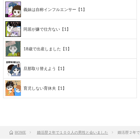
義妹は自称インフルエンサー【1】
同居が嫌で仕方ない【1】
18歳で出産しました【1】
旦那取り替えよう【1】
育児しない育休夫【1】
前のお話
TOP
次のお話
婚活歴２年で１００人の男性と会いました
婚活歴２年で
HOME