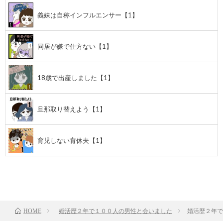
義妹は自称インフルエンサー【1】
同居が嫌で仕方ない【1】
18歳で出産しました【1】
旦那取り替えよう【1】
育児しない育休夫【1】
前のお話
TOP
次のお話
婚活歴２年で１００人の男性と会いました
婚活歴２年で
HOME