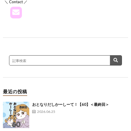
＼ Contact ／
最近の投稿
おとなりだしかーしーて！【60】＜最終回＞
2026.06.25