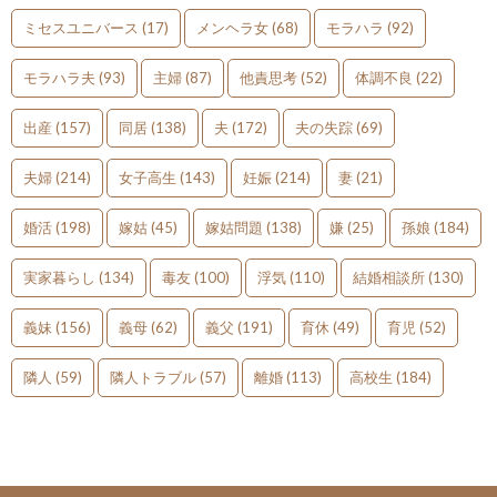
ミセスユニバース
(17)
メンヘラ女
(68)
モラハラ
(92)
モラハラ夫
(93)
主婦
(87)
他責思考
(52)
体調不良
(22)
出産
(157)
同居
(138)
夫
(172)
夫の失踪
(69)
夫婦
(214)
女子高生
(143)
妊娠
(214)
妻
(21)
婚活
(198)
嫁姑
(45)
嫁姑問題
(138)
嫌
(25)
孫娘
(184)
実家暮らし
(134)
毒友
(100)
浮気
(110)
結婚相談所
(130)
義妹
(156)
義母
(62)
義父
(191)
育休
(49)
育児
(52)
隣人
(59)
隣人トラブル
(57)
離婚
(113)
高校生
(184)