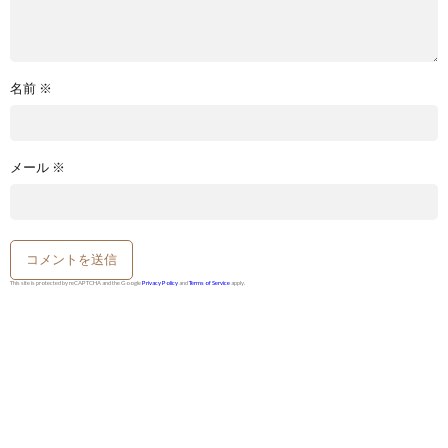
名前
※
メール
※
This site is protected by reCAPTCHA and the Google
Privacy Policy
and
Terms of Service
apply.