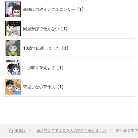
義妹は自称インフルエンサー【1】
同居が嫌で仕方ない【1】
18歳で出産しました【1】
旦那取り替えよう【1】
育児しない育休夫【1】
前のお話
TOP
次のお話
婚活歴２年で１００人の男性と会いました
婚活歴２年で
HOME