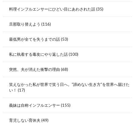
料理インフルエンサーにひどい目にあわされた話
(35)
旦那取り替えよう
(116)
最低男が全てを失うまでの話
(53)
私に執着する毒友にやり返した話
(100)
突然、夫が消えた衝撃の理由
(68)
笑えなかった私が世界で笑う日へ。”諦めない生き方”を世界へ届けた
い！
(17)
義妹は自称インフルエンサー
(155)
育児しない育休夫
(49)