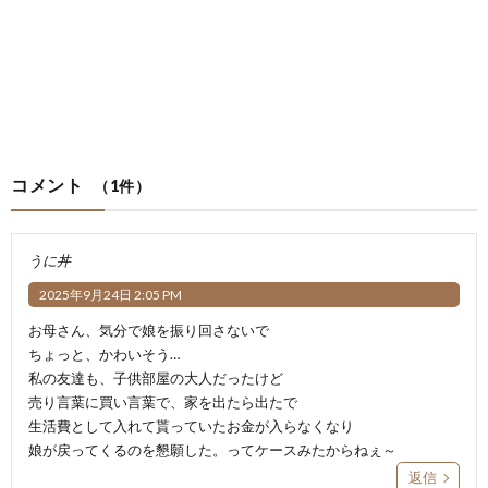
コメント
（1件）
うに丼
2025年9月24日 2:05 PM
お母さん、気分で娘を振り回さないで
ちょっと、かわいそう…
私の友達も、子供部屋の大人だったけど
売り言葉に買い言葉で、家を出たら出たで
生活費として入れて貰っていたお金が入らなくなり
娘が戻ってくるのを懇願した。ってケースみたからねぇ～
返信