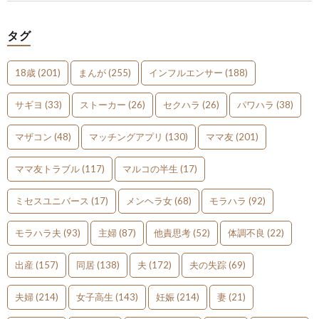
タグ
18歳
(201)
まんが
(255)
インフルエンサー
(188)
サギヨ
(33)
ストーカー
(26)
セクハラ
(26)
パワハラ
(38)
マザコン
(48)
マッチングアプリ
(130)
ママ友
(201)
ママ友トラブル
(117)
マルコの半生
(17)
ミセスユニバース
(17)
メンヘラ女
(68)
モラハラ
(92)
モラハラ夫
(93)
主婦
(87)
他責思考
(52)
体調不良
(22)
出産
(157)
同居
(138)
夫
(172)
夫の失踪
(69)
夫婦
(214)
女子高生
(143)
妊娠
(214)
妻
(21)