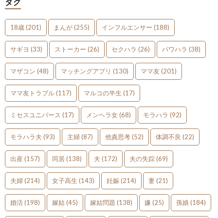
タグ
18歳
(201)
まんが
(255)
インフルエンサー
(188)
サギヨ
(33)
ストーカー
(26)
セクハラ
(26)
パワハラ
(38)
マザコン
(48)
マッチングアプリ
(130)
ママ友
(201)
ママ友トラブル
(117)
マルコの半生
(17)
ミセスユニバース
(17)
メンヘラ女
(68)
モラハラ
(92)
モラハラ夫
(93)
主婦
(87)
他責思考
(52)
体調不良
(22)
出産
(157)
同居
(138)
夫
(172)
夫の失踪
(69)
夫婦
(214)
女子高生
(143)
妊娠
(214)
妻
(21)
婚活
(198)
嫁姑
(45)
嫁姑問題
(138)
嫌
(25)
孫娘
(184)