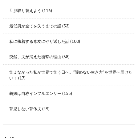
旦那取り替えよう
(116)
最低男が全てを失うまでの話
(53)
私に執着する毒友にやり返した話
(100)
突然、夫が消えた衝撃の理由
(68)
笑えなかった私が世界で笑う日へ。”諦めない生き方”を世界へ届けた
い！
(17)
義妹は自称インフルエンサー
(155)
育児しない育休夫
(49)