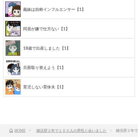
義妹は自称インフルエンサー【1】
同居が嫌で仕方ない【1】
18歳で出産しました【1】
旦那取り替えよう【1】
育児しない育休夫【1】
前のお話
TOP
次のお話
婚活歴２年で１００人の男性と会いました
婚活歴２年で
HOME