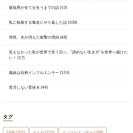
最低男が全てを失うまでの話
(53)
私に執着する毒友にやり返した話
(100)
突然、夫が消えた衝撃の理由
(68)
笑えなかった私が世界で笑う日へ。”諦めない生き方”を世界へ届けた
い！
(17)
義妹は自称インフルエンサー
(155)
育児しない育休夫
(49)
タグ
18歳
(201)
まんが
(255)
インフルエンサー
(188)