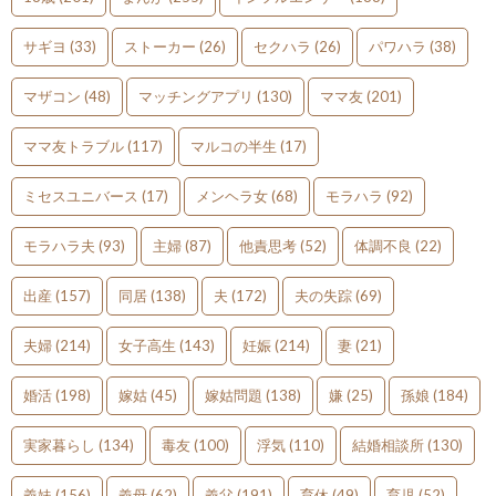
サギヨ
(33)
ストーカー
(26)
セクハラ
(26)
パワハラ
(38)
マザコン
(48)
マッチングアプリ
(130)
ママ友
(201)
ママ友トラブル
(117)
マルコの半生
(17)
ミセスユニバース
(17)
メンヘラ女
(68)
モラハラ
(92)
モラハラ夫
(93)
主婦
(87)
他責思考
(52)
体調不良
(22)
出産
(157)
同居
(138)
夫
(172)
夫の失踪
(69)
夫婦
(214)
女子高生
(143)
妊娠
(214)
妻
(21)
婚活
(198)
嫁姑
(45)
嫁姑問題
(138)
嫌
(25)
孫娘
(184)
実家暮らし
(134)
毒友
(100)
浮気
(110)
結婚相談所
(130)
義妹
(156)
義母
(62)
義父
(191)
育休
(49)
育児
(52)