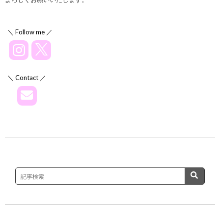
＼ Follow me ／
＼ Contact ／