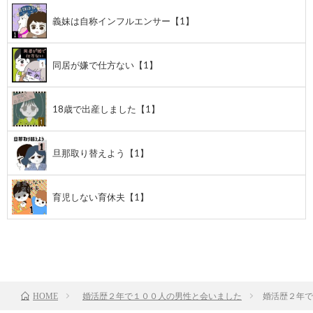
義妹は自称インフルエンサー【1】
同居が嫌で仕方ない【1】
18歳で出産しました【1】
旦那取り替えよう【1】
育児しない育休夫【1】
前のお話
TOP
次のお話
婚活歴２年で１００人の男性と会いました
婚活歴２年で
HOME