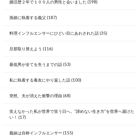
婚活歴２年で１００人の男性と会いました
(198)
孫娘に執着する義父
(187)
料理インフルエンサーにひどい目にあわされた話
(35)
旦那取り替えよう
(116)
最低男が全てを失うまでの話
(53)
私に執着する毒友にやり返した話
(100)
突然、夫が消えた衝撃の理由
(68)
笑えなかった私が世界で笑う日へ。”諦めない生き方”を世界へ届けた
い！
(17)
義妹は自称インフルエンサー
(155)