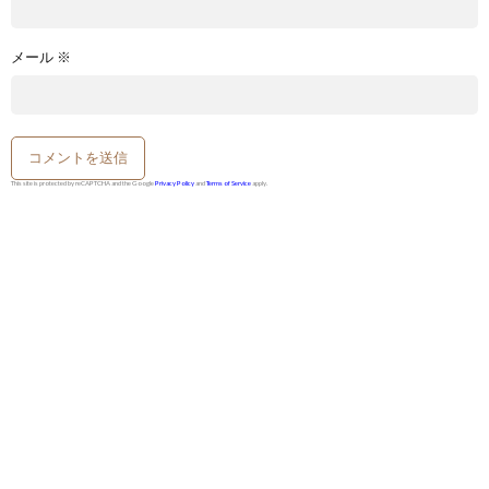
メール
※
This site is protected by reCAPTCHA and the Google
Privacy Policy
and
Terms of Service
apply.