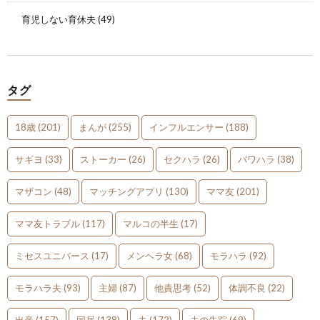
育児しない育休夫
(49)
タグ
18歳
(201)
まんが
(255)
インフルエンサー
(188)
サギヨ
(33)
ストーカー
(26)
セクハラ
(26)
パワハラ
(38)
マザコン
(48)
マッチングアプリ
(130)
ママ友
(201)
ママ友トラブル
(117)
マルコの半生
(17)
ミセスユニバース
(17)
メンヘラ女
(68)
モラハラ
(92)
モラハラ夫
(93)
主婦
(87)
他責思考
(52)
体調不良
(22)