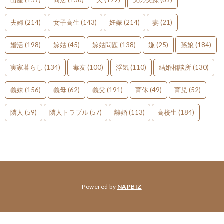
出産
(157)
同居
(138)
夫
(172)
夫の失踪
(69)
夫婦
(214)
女子高生
(143)
妊娠
(214)
妻
(21)
婚活
(198)
嫁姑
(45)
嫁姑問題
(138)
嫌
(25)
孫娘
(184)
実家暮らし
(134)
毒友
(100)
浮気
(110)
結婚相談所
(130)
義妹
(156)
義母
(62)
義父
(191)
育休
(49)
育児
(52)
隣人
(59)
隣人トラブル
(57)
離婚
(113)
高校生
(184)
Powered by
NAPBIZ