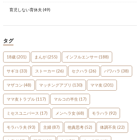
育児しない育休夫
(49)
タグ
18歳
(201)
まんが
(255)
インフルエンサー
(188)
サギヨ
(33)
ストーカー
(26)
セクハラ
(26)
パワハラ
(38)
マザコン
(48)
マッチングアプリ
(130)
ママ友
(201)
ママ友トラブル
(117)
マルコの半生
(17)
ミセスユニバース
(17)
メンヘラ女
(68)
モラハラ
(92)
モラハラ夫
(93)
主婦
(87)
他責思考
(52)
体調不良
(22)