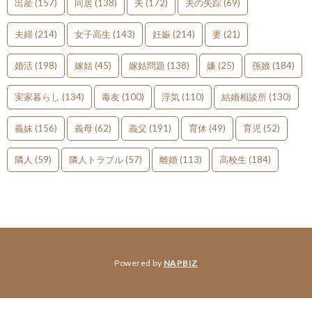
出産
(157)
同居
(138)
夫
(172)
夫の失踪
(69)
夫婦
(214)
女子高生
(143)
妊娠
(214)
妻
(21)
婚活
(198)
嫁姑
(45)
嫁姑問題
(138)
嫌
(25)
孫娘
(184)
実家暮らし
(134)
毒友
(100)
浮気
(110)
結婚相談所
(130)
義妹
(156)
義母
(62)
義父
(191)
育休
(49)
育児
(52)
隣人
(59)
隣人トラブル
(57)
離婚
(113)
高校生
(184)
Powered by
NAPBIZ