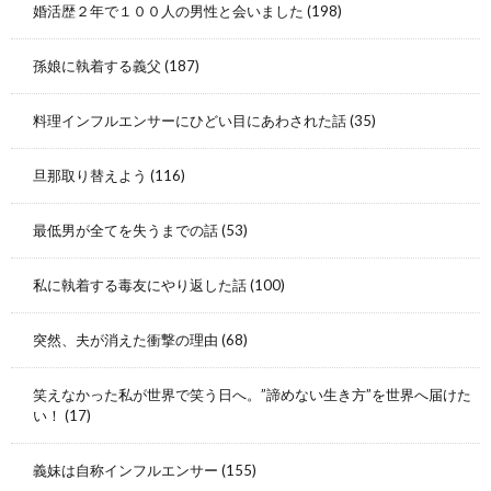
婚活歴２年で１００人の男性と会いました
(198)
孫娘に執着する義父
(187)
料理インフルエンサーにひどい目にあわされた話
(35)
旦那取り替えよう
(116)
最低男が全てを失うまでの話
(53)
私に執着する毒友にやり返した話
(100)
突然、夫が消えた衝撃の理由
(68)
笑えなかった私が世界で笑う日へ。”諦めない生き方”を世界へ届けた
い！
(17)
義妹は自称インフルエンサー
(155)