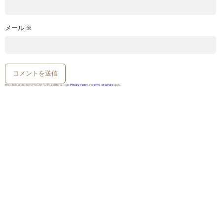
メール
※
This site is protected by reCAPTCHA and the Google
Privacy Policy
and
Terms of Service
apply.