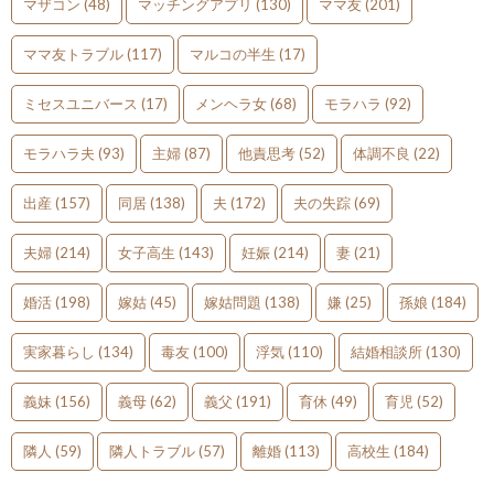
マザコン
(48)
マッチングアプリ
(130)
ママ友
(201)
ママ友トラブル
(117)
マルコの半生
(17)
ミセスユニバース
(17)
メンヘラ女
(68)
モラハラ
(92)
モラハラ夫
(93)
主婦
(87)
他責思考
(52)
体調不良
(22)
出産
(157)
同居
(138)
夫
(172)
夫の失踪
(69)
夫婦
(214)
女子高生
(143)
妊娠
(214)
妻
(21)
婚活
(198)
嫁姑
(45)
嫁姑問題
(138)
嫌
(25)
孫娘
(184)
実家暮らし
(134)
毒友
(100)
浮気
(110)
結婚相談所
(130)
義妹
(156)
義母
(62)
義父
(191)
育休
(49)
育児
(52)
隣人
(59)
隣人トラブル
(57)
離婚
(113)
高校生
(184)