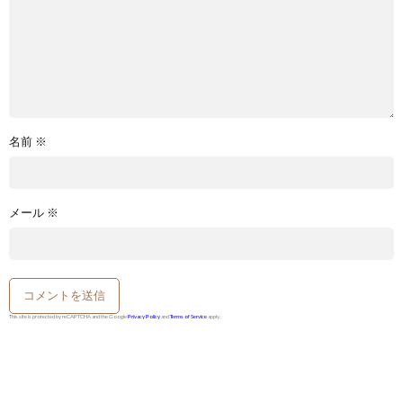
名前
※
メール
※
This site is protected by reCAPTCHA and the Google
Privacy Policy
and
Terms of Service
apply.