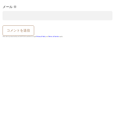
メール
※
This site is protected by reCAPTCHA and the Google
Privacy Policy
and
Terms of Service
apply.