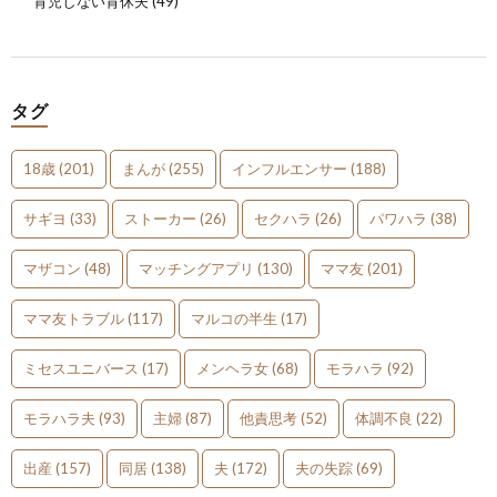
育児しない育休夫
(49)
タグ
18歳
(201)
まんが
(255)
インフルエンサー
(188)
サギヨ
(33)
ストーカー
(26)
セクハラ
(26)
パワハラ
(38)
マザコン
(48)
マッチングアプリ
(130)
ママ友
(201)
ママ友トラブル
(117)
マルコの半生
(17)
ミセスユニバース
(17)
メンヘラ女
(68)
モラハラ
(92)
モラハラ夫
(93)
主婦
(87)
他責思考
(52)
体調不良
(22)
出産
(157)
同居
(138)
夫
(172)
夫の失踪
(69)