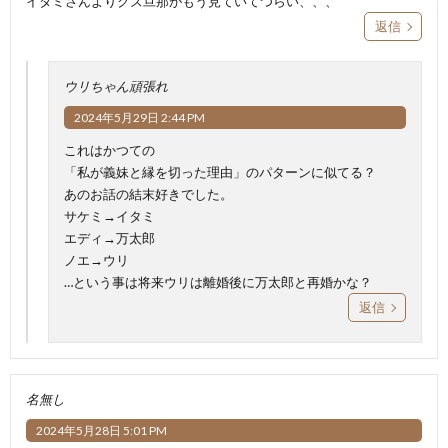
イタミさんよりクズ旦那がもう見ていてつらい、、、
返信
ウリちゃん頑張れ
2024年5月29日 2:44 PM
これはかつての
「私が義妹と縁を切った理由」のパターンに似てる？
あのお話の結末好きでした。
サケミ→イタミ
エディ→万太郎
ノエ→ウリ
…という事は将来ウリは離婚後に万太郎と再婚かな？
返信
名無し
2024年5月28日 5:01 PM