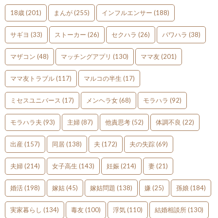
18歳
(201)
まんが
(255)
インフルエンサー
(188)
サギヨ
(33)
ストーカー
(26)
セクハラ
(26)
パワハラ
(38)
マザコン
(48)
マッチングアプリ
(130)
ママ友
(201)
ママ友トラブル
(117)
マルコの半生
(17)
ミセスユニバース
(17)
メンヘラ女
(68)
モラハラ
(92)
モラハラ夫
(93)
主婦
(87)
他責思考
(52)
体調不良
(22)
出産
(157)
同居
(138)
夫
(172)
夫の失踪
(69)
夫婦
(214)
女子高生
(143)
妊娠
(214)
妻
(21)
婚活
(198)
嫁姑
(45)
嫁姑問題
(138)
嫌
(25)
孫娘
(184)
実家暮らし
(134)
毒友
(100)
浮気
(110)
結婚相談所
(130)