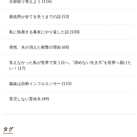
旦那取り替えよう
(116)
最低男が全てを失うまでの話
(53)
私に執着する毒友にやり返した話
(100)
突然、夫が消えた衝撃の理由
(68)
笑えなかった私が世界で笑う日へ。”諦めない生き方”を世界へ届けた
い！
(17)
義妹は自称インフルエンサー
(155)
育児しない育休夫
(49)
タグ