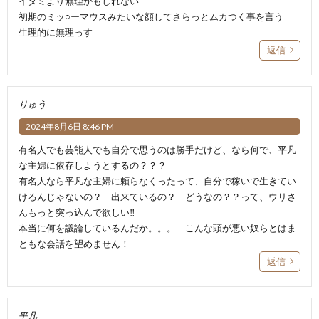
イタミより無理かもしれない
初期のミッ○ーマウスみたいな顔してさらっとムカつく事を言う
生理的に無理っす
返信
りゅう
2024年8月6日 8:46 PM
有名人でも芸能人でも自分で思うのは勝手だけど、なら何で、平凡
な主婦に依存しようとするの？？？
有名人なら平凡な主婦に頼らなくったって、自分で稼いで生きてい
けるんじゃないの？ 出来ているの？ どうなの？？って、ウリさ
んもっと突っ込んで欲しい‼
本当に何を議論しているんだか。。。 こんな頭が悪い奴らとはま
ともな会話を望めません！
返信
平凡