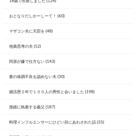
18歳で出産しました
(124)
おとなりだしかーしーて！
(60)
マザコン夫に天罰を
(48)
他責思考の夫
(52)
同居が嫌で仕方ない
(143)
妻の体調不良を認めない夫
(30)
婚活歴２年で１００人の男性と会いました
(198)
孫娘に執着する義父
(187)
料理インフルエンサーにひどい目にあわされた話
(35)