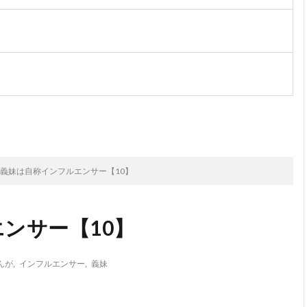
次のお話
義妹は自称インフルエンサー【10】
ンサー【10】
んが
,
インフルエンサー
,
義妹