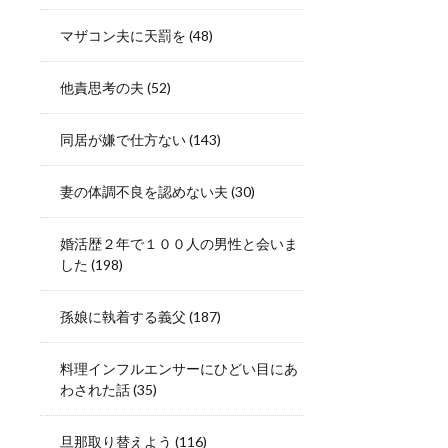
マザコン夫に天罰を
(48)
他責思考の夫
(52)
同居が嫌で仕方ない
(143)
妻の体調不良を認めない夫
(30)
婚活歴２年で１００人の男性と会いま
した
(198)
孫娘に執着する義父
(187)
料理インフルエンサーにひどい目にあ
わされた話
(35)
旦那取り替えよう
(116)