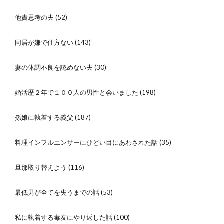
他責思考の夫
(52)
同居が嫌で仕方ない
(143)
妻の体調不良を認めない夫
(30)
婚活歴２年で１００人の男性と会いました
(198)
孫娘に執着する義父
(187)
料理インフルエンサーにひどい目にあわされた話
(35)
旦那取り替えよう
(116)
最低男が全てを失うまでの話
(53)
私に執着する毒友にやり返した話
(100)