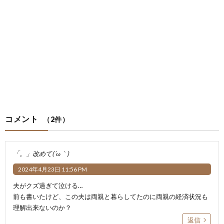
コメント
（2件）
「。」改めて(´ω｀)
2024年4月23日 11:56 PM
夫がクズ過ぎて泣ける…
前も書いたけど、この夫は両親と暮らしてたのに両親の経済状況も
理解出来ないのか？
返信