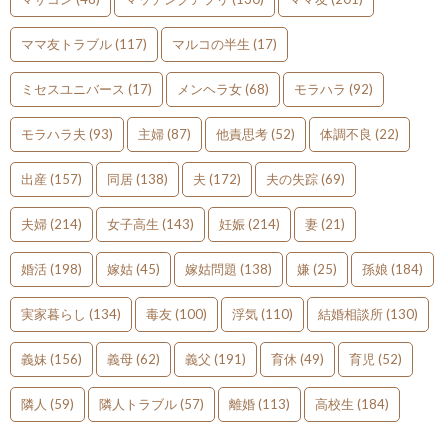
ママ友トラブル
(117)
マルコの半生
(17)
ミセスユニバース
(17)
メンヘラ女
(68)
モラハラ
(92)
モラハラ夫
(93)
主婦
(87)
他責思考
(52)
体調不良
(22)
出産
(157)
同居
(138)
夫
(172)
夫の失踪
(69)
夫婦
(214)
女子高生
(143)
妊娠
(214)
妻
(21)
婚活
(198)
嫁姑
(45)
嫁姑問題
(138)
嫌
(25)
孫娘
(184)
実家暮らし
(134)
毒友
(100)
浮気
(110)
結婚相談所
(130)
義妹
(156)
義母
(62)
義父
(191)
育休
(49)
育児
(52)
隣人
(59)
隣人トラブル
(57)
離婚
(113)
高校生
(184)