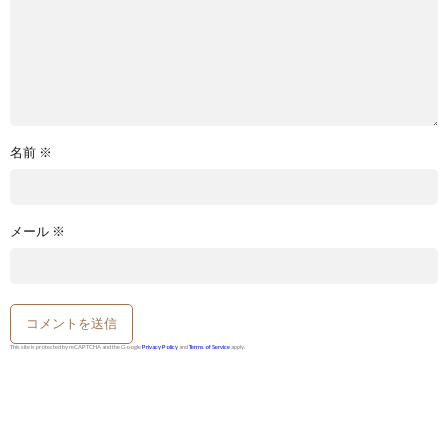
名前
※
メール
※
This site is protected by reCAPTCHA and the Google
Privacy Policy
and
Terms of Service
apply.