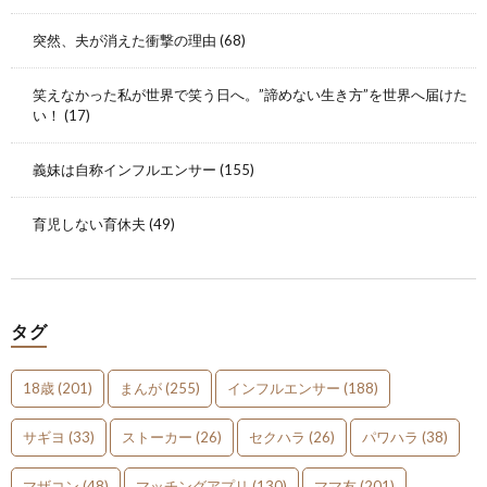
突然、夫が消えた衝撃の理由
(68)
笑えなかった私が世界で笑う日へ。”諦めない生き方”を世界へ届けた
い！
(17)
義妹は自称インフルエンサー
(155)
育児しない育休夫
(49)
タグ
18歳
(201)
まんが
(255)
インフルエンサー
(188)
サギヨ
(33)
ストーカー
(26)
セクハラ
(26)
パワハラ
(38)
マザコン
(48)
マッチングアプリ
(130)
ママ友
(201)