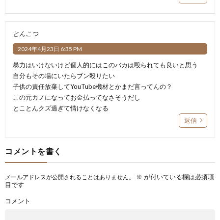
とんこつ
2024年4月23日 6:35 PM
暴力はいけないけど個人的にはこのバカは殴られても良いと思う
自分もその場にいたらブン殴りたい
子供の責任放棄してYouTube機材とかまだ言ってんの？
この元カノになってお金払ってなさそうだし
とことんクズ過ぎて情けなくなる
返信
コメントを書く
※
が付いている欄は必須項
メールアドレスが公開されることはありません。
目です
コメント