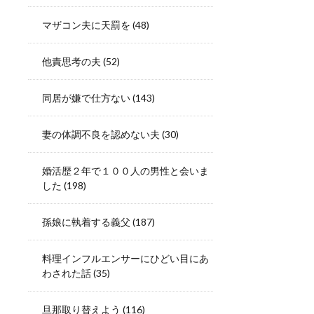
マザコン夫に天罰を
(48)
他責思考の夫
(52)
同居が嫌で仕方ない
(143)
妻の体調不良を認めない夫
(30)
婚活歴２年で１００人の男性と会いま
した
(198)
孫娘に執着する義父
(187)
料理インフルエンサーにひどい目にあ
わされた話
(35)
旦那取り替えよう
(116)