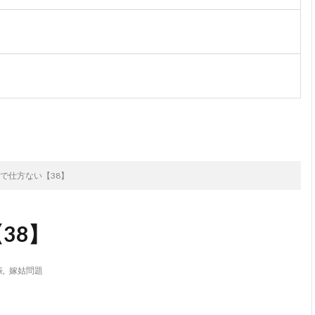
次のお話
で仕方ない【38】
38】
娠
,
嫁姑問題