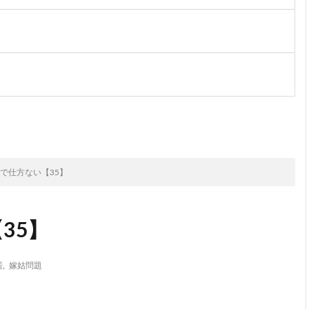
次のお話
で仕方ない【35】
35】
居
,
嫁姑問題