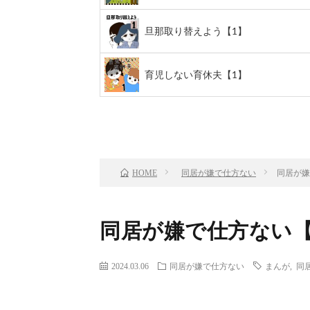
旦那取り替えよう【1】
育児しない育休夫【1】
前のお話
TOP
同居が嫌で仕方ない
同居が嫌
HOME
同居が嫌で仕方ない【
2024.03.06
同居が嫌で仕方ない
まんが
,
同