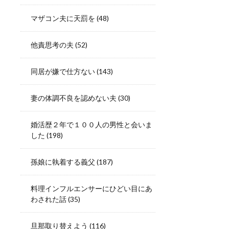
マザコン夫に天罰を
(48)
他責思考の夫
(52)
同居が嫌で仕方ない
(143)
妻の体調不良を認めない夫
(30)
婚活歴２年で１００人の男性と会いま
した
(198)
孫娘に執着する義父
(187)
料理インフルエンサーにひどい目にあ
わされた話
(35)
旦那取り替えよう
(116)