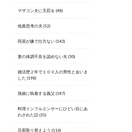
マザコン夫に天罰を
(48)
他責思考の夫
(52)
同居が嫌で仕方ない
(143)
妻の体調不良を認めない夫
(30)
婚活歴２年で１００人の男性と会いま
した
(198)
孫娘に執着する義父
(187)
料理インフルエンサーにひどい目にあ
わされた話
(35)
旦那取り替えよう
(116)