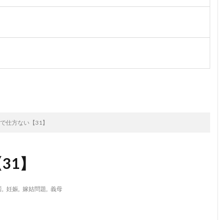
次のお話
で仕方ない【31】
31】
居
,
妊娠
,
嫁姑問題
,
義母