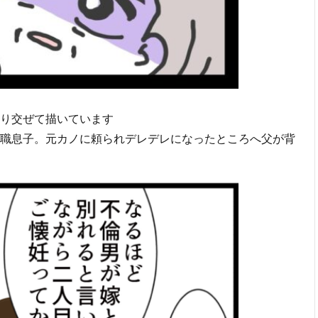
り交ぜて描いています
職息子。元カノに頼られデレデレになったところへ父が背