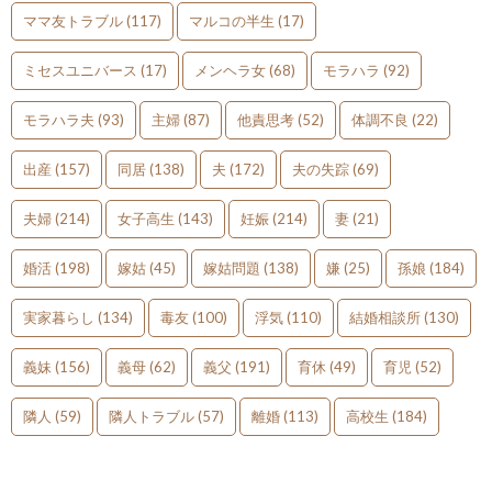
ママ友トラブル
(117)
マルコの半生
(17)
ミセスユニバース
(17)
メンヘラ女
(68)
モラハラ
(92)
モラハラ夫
(93)
主婦
(87)
他責思考
(52)
体調不良
(22)
出産
(157)
同居
(138)
夫
(172)
夫の失踪
(69)
夫婦
(214)
女子高生
(143)
妊娠
(214)
妻
(21)
婚活
(198)
嫁姑
(45)
嫁姑問題
(138)
嫌
(25)
孫娘
(184)
実家暮らし
(134)
毒友
(100)
浮気
(110)
結婚相談所
(130)
義妹
(156)
義母
(62)
義父
(191)
育休
(49)
育児
(52)
隣人
(59)
隣人トラブル
(57)
離婚
(113)
高校生
(184)