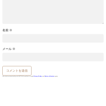
名前
※
メール
※
This site is protected by reCAPTCHA and the Google
Privacy Policy
and
Terms of Service
apply.