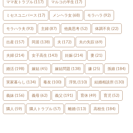
ママ友トラブル
(117)
マルコの半生
(17)
ミセスユニバース
(17)
メンヘラ女
(68)
モラハラ
(92)
モラハラ夫
(93)
主婦
(87)
他責思考
(52)
体調不良
(22)
出産
(157)
同居
(138)
夫
(172)
夫の失踪
(69)
夫婦
(214)
女子高生
(143)
妊娠
(214)
妻
(21)
婚活
(198)
嫁姑
(45)
嫁姑問題
(138)
嫌
(25)
孫娘
(184)
実家暮らし
(134)
毒友
(100)
浮気
(110)
結婚相談所
(130)
義妹
(156)
義母
(62)
義父
(191)
育休
(49)
育児
(52)
隣人
(59)
隣人トラブル
(57)
離婚
(113)
高校生
(184)