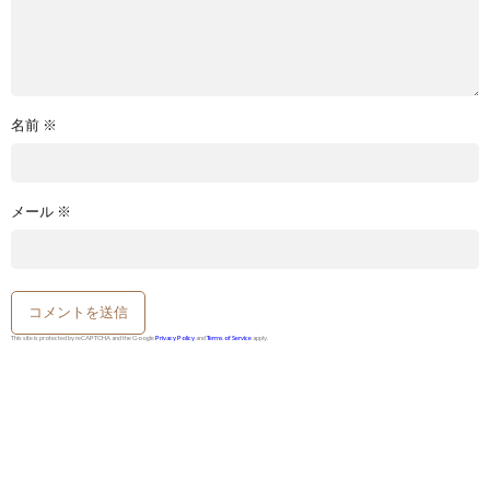
名前
※
メール
※
This site is protected by reCAPTCHA and the Google
Privacy Policy
and
Terms of Service
apply.