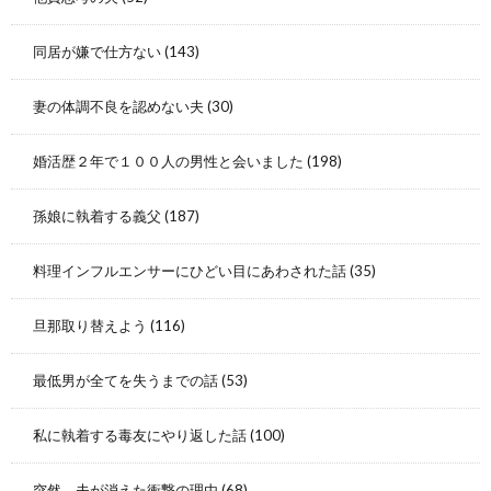
同居が嫌で仕方ない
(143)
妻の体調不良を認めない夫
(30)
婚活歴２年で１００人の男性と会いました
(198)
孫娘に執着する義父
(187)
料理インフルエンサーにひどい目にあわされた話
(35)
旦那取り替えよう
(116)
最低男が全てを失うまでの話
(53)
私に執着する毒友にやり返した話
(100)
突然、夫が消えた衝撃の理由
(68)