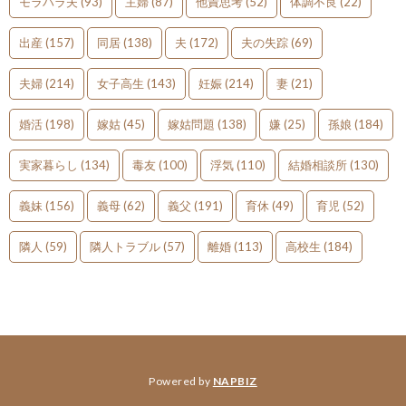
モラハラ夫
(93)
主婦
(87)
他責思考
(52)
体調不良
(22)
出産
(157)
同居
(138)
夫
(172)
夫の失踪
(69)
夫婦
(214)
女子高生
(143)
妊娠
(214)
妻
(21)
婚活
(198)
嫁姑
(45)
嫁姑問題
(138)
嫌
(25)
孫娘
(184)
実家暮らし
(134)
毒友
(100)
浮気
(110)
結婚相談所
(130)
義妹
(156)
義母
(62)
義父
(191)
育休
(49)
育児
(52)
隣人
(59)
隣人トラブル
(57)
離婚
(113)
高校生
(184)
Powered by
NAPBIZ