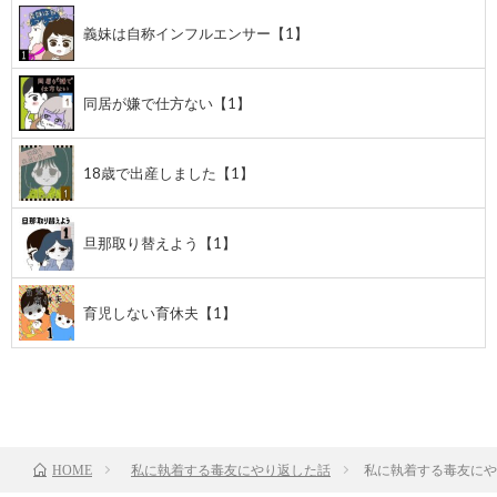
義妹は自称インフルエンサー【1】
同居が嫌で仕方ない【1】
18歳で出産しました【1】
旦那取り替えよう【1】
育児しない育休夫【1】
前のお話
TOP
次のお話
私に執着する毒友にやり返した話
私に執着する毒友にや
HOME