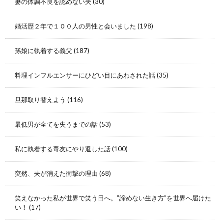
妻の体調不良を認めない夫
(30)
婚活歴２年で１００人の男性と会いました
(198)
孫娘に執着する義父
(187)
料理インフルエンサーにひどい目にあわされた話
(35)
旦那取り替えよう
(116)
最低男が全てを失うまでの話
(53)
私に執着する毒友にやり返した話
(100)
突然、夫が消えた衝撃の理由
(68)
笑えなかった私が世界で笑う日へ。”諦めない生き方”を世界へ届けた
い！
(17)