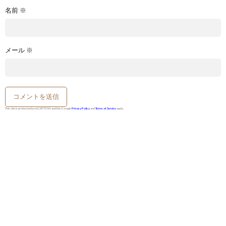
名前
※
メール
※
This site is protected by reCAPTCHA and the Google
Privacy Policy
and
Terms of Service
apply.