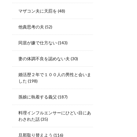
マザコン夫に天罰を
(48)
他責思考の夫
(52)
同居が嫌で仕方ない
(143)
妻の体調不良を認めない夫
(30)
婚活歴２年で１００人の男性と会いま
した
(198)
孫娘に執着する義父
(187)
料理インフルエンサーにひどい目にあ
わされた話
(35)
旦那取り替えよう
(116)