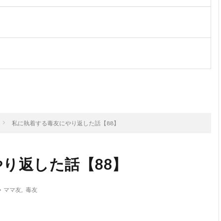
次のお話
私に執着する毒友にやり返した話【88】
り返した話【88】
ママ友
,
毒友