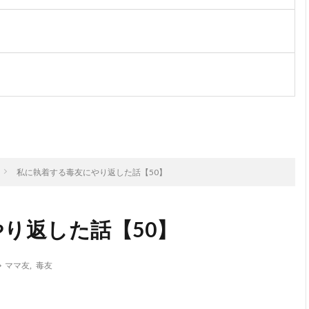
次のお話
私に執着する毒友にやり返した話【50】
り返した話【50】
ママ友
,
毒友