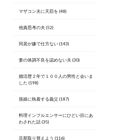
マザコン夫に天罰を
(48)
他責思考の夫
(52)
同居が嫌で仕方ない
(143)
妻の体調不良を認めない夫
(30)
婚活歴２年で１００人の男性と会いま
した
(198)
孫娘に執着する義父
(187)
料理インフルエンサーにひどい目にあ
わされた話
(35)
旦那取り替えよう
(116)