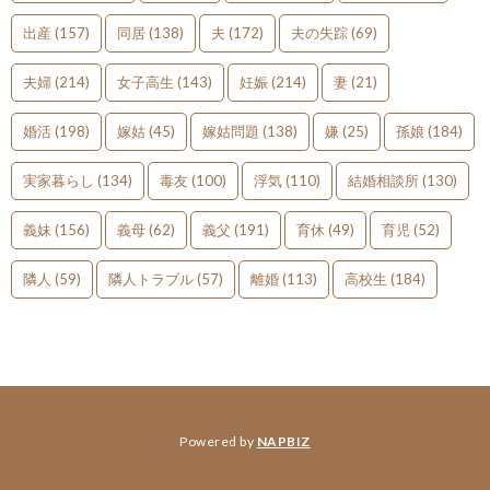
出産
(157)
同居
(138)
夫
(172)
夫の失踪
(69)
夫婦
(214)
女子高生
(143)
妊娠
(214)
妻
(21)
婚活
(198)
嫁姑
(45)
嫁姑問題
(138)
嫌
(25)
孫娘
(184)
実家暮らし
(134)
毒友
(100)
浮気
(110)
結婚相談所
(130)
義妹
(156)
義母
(62)
義父
(191)
育休
(49)
育児
(52)
隣人
(59)
隣人トラブル
(57)
離婚
(113)
高校生
(184)
Powered by
NAPBIZ