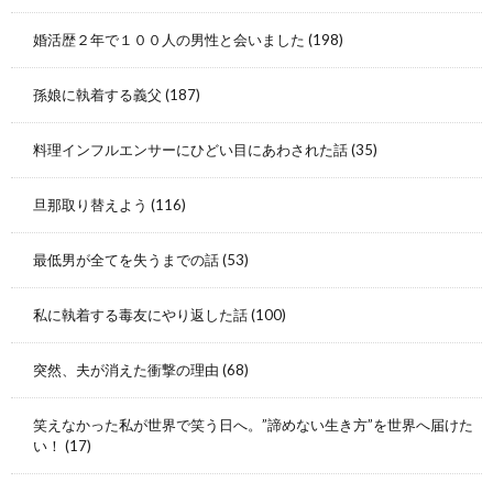
婚活歴２年で１００人の男性と会いました
(198)
孫娘に執着する義父
(187)
料理インフルエンサーにひどい目にあわされた話
(35)
旦那取り替えよう
(116)
最低男が全てを失うまでの話
(53)
私に執着する毒友にやり返した話
(100)
突然、夫が消えた衝撃の理由
(68)
笑えなかった私が世界で笑う日へ。”諦めない生き方”を世界へ届けた
い！
(17)