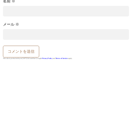
名前
※
メール
※
This site is protected by reCAPTCHA and the Google
Privacy Policy
and
Terms of Service
apply.