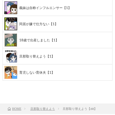
義妹は自称インフルエンサー【1】
同居が嫌で仕方ない【1】
18歳で出産しました【1】
旦那取り替えよう【1】
育児しない育休夫【1】
前のお話
TOP
次のお話
旦那取り替えよう
旦那取り替えよう【68】
HOME