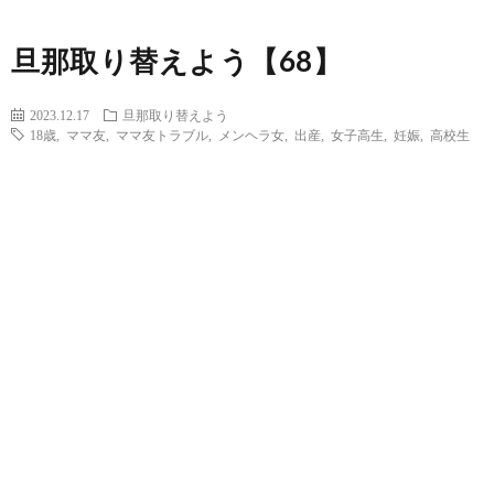
旦那取り替えよう【68】
2023.12.17
旦那取り替えよう
18歳
,
ママ友
,
ママ友トラブル
,
メンヘラ女
,
出産
,
女子高生
,
妊娠
,
高校生