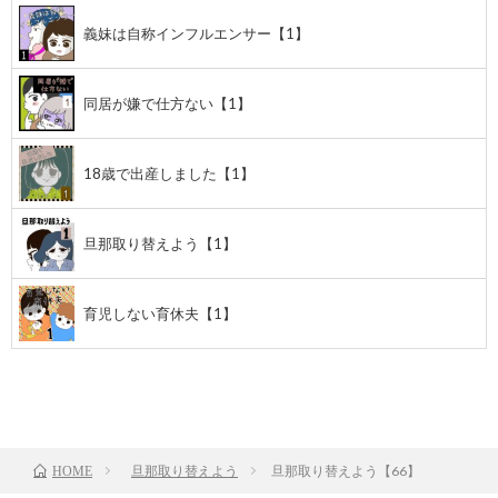
義妹は自称インフルエンサー【1】
同居が嫌で仕方ない【1】
18歳で出産しました【1】
旦那取り替えよう【1】
育児しない育休夫【1】
前のお話
TOP
次のお話
旦那取り替えよう
旦那取り替えよう【66】
HOME