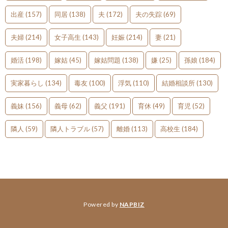
出産
(157)
同居
(138)
夫
(172)
夫の失踪
(69)
夫婦
(214)
女子高生
(143)
妊娠
(214)
妻
(21)
婚活
(198)
嫁姑
(45)
嫁姑問題
(138)
嫌
(25)
孫娘
(184)
実家暮らし
(134)
毒友
(100)
浮気
(110)
結婚相談所
(130)
義妹
(156)
義母
(62)
義父
(191)
育休
(49)
育児
(52)
隣人
(59)
隣人トラブル
(57)
離婚
(113)
高校生
(184)
Powered by
NAPBIZ