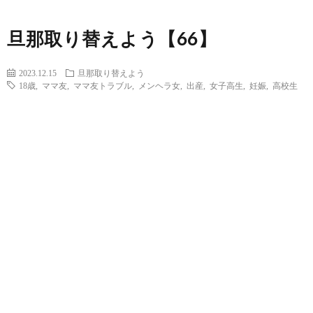
旦那取り替えよう【66】
2023.12.15
旦那取り替えよう
18歳
,
ママ友
,
ママ友トラブル
,
メンヘラ女
,
出産
,
女子高生
,
妊娠
,
高校生