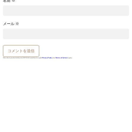
名前
※
メール
※
This site is protected by reCAPTCHA and the Google
Privacy Policy
and
Terms of Service
apply.