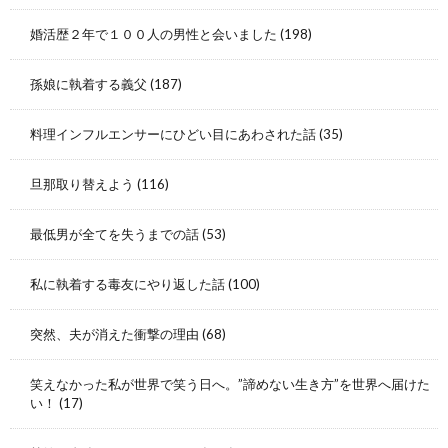
婚活歴２年で１００人の男性と会いました
(198)
孫娘に執着する義父
(187)
料理インフルエンサーにひどい目にあわされた話
(35)
旦那取り替えよう
(116)
最低男が全てを失うまでの話
(53)
私に執着する毒友にやり返した話
(100)
突然、夫が消えた衝撃の理由
(68)
笑えなかった私が世界で笑う日へ。”諦めない生き方”を世界へ届けた
い！
(17)