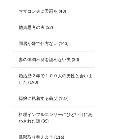
マザコン夫に天罰を
(48)
他責思考の夫
(52)
同居が嫌で仕方ない
(143)
妻の体調不良を認めない夫
(30)
婚活歴２年で１００人の男性と会いま
した
(198)
孫娘に執着する義父
(187)
料理インフルエンサーにひどい目にあ
わされた話
(35)
旦那取り替えよう
(116)