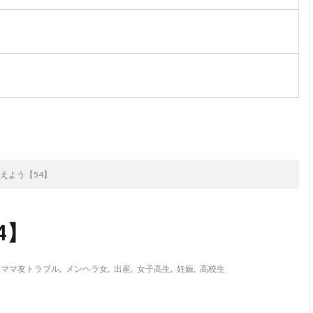
次のお話
えよう【54】
4】
,
ママ友トラブル
,
メンヘラ女
,
出産
,
女子高生
,
妊娠
,
高校生