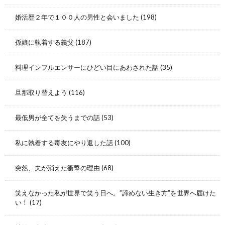
婚活歴２年で１００人の男性と会いました
(198)
孫娘に執着する義父
(187)
料理インフルエンサーにひどい目にあわされた話
(35)
旦那取り替えよう
(116)
最低男が全てを失うまでの話
(53)
私に執着する毒友にやり返した話
(100)
突然、夫が消えた衝撃の理由
(68)
笑えなかった私が世界で笑う日へ。”諦めない生き方”を世界へ届けた
い！
(17)