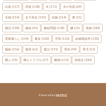
出産
(157)
同居
(138)
夫
(172)
夫の失踪
(69)
夫婦
(214)
女子高生
(143)
妊娠
(214)
妻
(21)
婚活
(198)
嫁姑
(45)
嫁姑問題
(138)
嫌
(25)
孫娘
(184)
実家暮らし
(134)
毒友
(100)
浮気
(110)
結婚相談所
(130)
義妹
(156)
義母
(62)
義父
(191)
育休
(49)
育児
(52)
隣人
(59)
隣人トラブル
(57)
離婚
(113)
高校生
(184)
Powered by
NAPBIZ