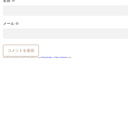
名前
※
メール
※
This site is protected by reCAPTCHA and the Google
Privacy Policy
and
Terms of Service
apply.