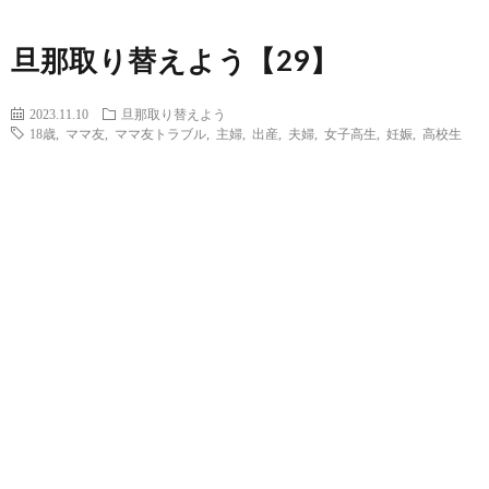
旦那取り替えよう【29】
2023.11.10
旦那取り替えよう
18歳
,
ママ友
,
ママ友トラブル
,
主婦
,
出産
,
夫婦
,
女子高生
,
妊娠
,
高校生