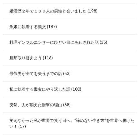
婚活歴２年で１００人の男性と会いました
(198)
孫娘に執着する義父
(187)
料理インフルエンサーにひどい目にあわされた話
(35)
旦那取り替えよう
(116)
最低男が全てを失うまでの話
(53)
私に執着する毒友にやり返した話
(100)
突然、夫が消えた衝撃の理由
(68)
笑えなかった私が世界で笑う日へ。”諦めない生き方”を世界へ届けた
い！
(17)