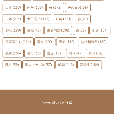
出産
(157)
同居
(138)
夫
(172)
夫の失踪
(69)
夫婦
(214)
女子高生
(143)
妊娠
(214)
妻
(21)
婚活
(198)
嫁姑
(45)
嫁姑問題
(138)
嫌
(25)
孫娘
(184)
実家暮らし
(134)
毒友
(100)
浮気
(110)
結婚相談所
(130)
義妹
(156)
義母
(62)
義父
(191)
育休
(49)
育児
(52)
隣人
(59)
隣人トラブル
(57)
離婚
(113)
高校生
(184)
Powered by
NAPBIZ