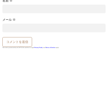
名前
※
メール
※
This site is protected by reCAPTCHA and the Google
Privacy Policy
and
Terms of Service
apply.